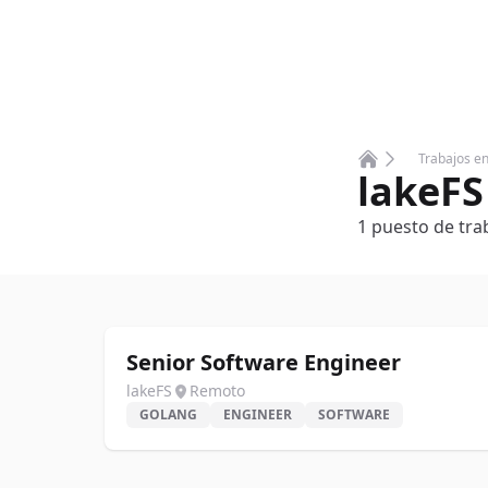
Trabajos e
lakeFS
Home
1
puesto
de tra
Senior Software Engineer
lakeFS
Remoto
GOLANG
ENGINEER
SOFTWARE