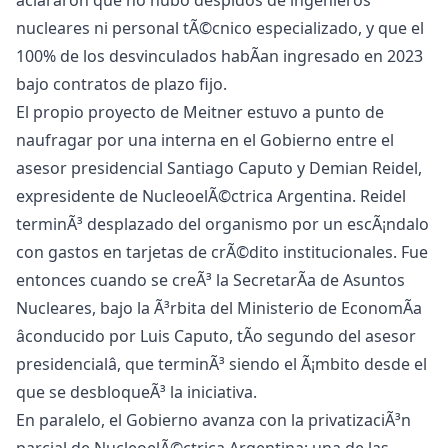
aclararon que no hubo despidos de ingenieros
nucleares ni personal tÃ©cnico especializado, y que el
100% de los desvinculados habÃ­an ingresado en 2023
bajo contratos de plazo fijo.
El propio proyecto de Meitner estuvo a punto de
naufragar por una interna en el Gobierno entre el
asesor presidencial Santiago Caputo y Demian Reidel,
expresidente de NucleoelÃ©ctrica Argentina. Reidel
terminÃ³ desplazado del organismo por un escÃ¡ndalo
con gastos en tarjetas de crÃ©dito institucionales. Fue
entonces cuando se creÃ³ la SecretarÃ­a de Asuntos
Nucleares, bajo la Ã³rbita del Ministerio de EconomÃ­a
âconducido por Luis Caputo, tÃ­o segundo del asesor
presidencialâ, que terminÃ³ siendo el Ã¡mbito desde el
que se desbloqueÃ³ la iniciativa.
En paralelo, el Gobierno avanza con la privatizaciÃ³n