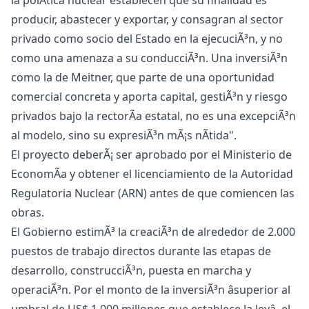
la polÃ­tica nuclear establecen que su finalidad es
producir, abastecer y exportar, y consagran al sector
privado como socio del Estado en la ejecuciÃ³n, y no
como una amenaza a su conducciÃ³n. Una inversiÃ³n
como la de Meitner, que parte de una oportunidad
comercial concreta y aporta capital, gestiÃ³n y riesgo
privados bajo la rectorÃ­a estatal, no es una excepciÃ³n
al modelo, sino su expresiÃ³n mÃ¡s nÃ­tida".
El proyecto deberÃ¡ ser aprobado por el Ministerio de
EconomÃ­a y obtener el licenciamiento de la Autoridad
Regulatoria Nuclear (ARN) antes de que comiencen las
obras.
El Gobierno estimÃ³ la creaciÃ³n de alrededor de 2.000
puestos de trabajo directos durante las etapas de
desarrollo, construcciÃ³n, puesta en marcha y
operaciÃ³n. Por el monto de la inversiÃ³n âsuperior al