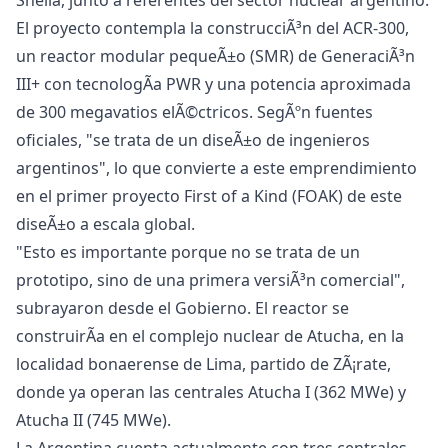
Shellâ, junto a referentes del sector nuclear argentino.
El proyecto contempla la construcciÃ³n del ACR-300,
un reactor modular pequeÃ±o (SMR) de GeneraciÃ³n
III+ con tecnologÃ­a PWR y una potencia aproximada
de 300 megavatios elÃ©ctricos. SegÃºn fuentes
oficiales, "se trata de un diseÃ±o de ingenieros
argentinos", lo que convierte a este emprendimiento
en el primer proyecto First of a Kind (FOAK) de este
diseÃ±o a escala global.
"Esto es importante porque no se trata de un
prototipo, sino de una primera versiÃ³n comercial",
subrayaron desde el Gobierno. El reactor se
construirÃ­a en el complejo nuclear de Atucha, en la
localidad bonaerense de Lima, partido de ZÃ¡rate,
donde ya operan las centrales Atucha I (362 MWe) y
Atucha II (745 MWe).