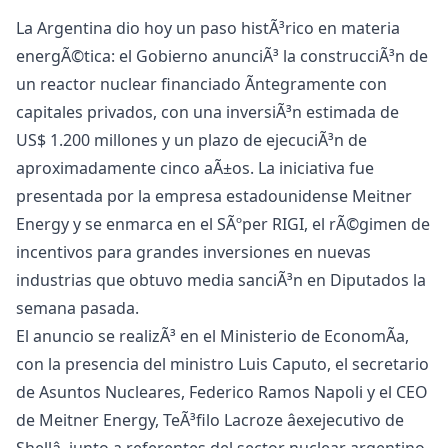
La Argentina dio hoy un paso histÃ³rico en materia
energÃ©tica: el Gobierno anunciÃ³ la construcciÃ³n de
un reactor nuclear financiado Ã­ntegramente con
capitales privados, con una inversiÃ³n estimada de
US$ 1.200 millones y un plazo de ejecuciÃ³n de
aproximadamente cinco aÃ±os. La iniciativa fue
presentada por la empresa estadounidense Meitner
Energy y se enmarca en el SÃºper RIGI, el rÃ©gimen de
incentivos para grandes inversiones en nuevas
industrias que obtuvo media sanciÃ³n en Diputados la
semana pasada.
El anuncio se realizÃ³ en el Ministerio de EconomÃ­a,
con la presencia del ministro Luis Caputo, el secretario
de Asuntos Nucleares, Federico Ramos Napoli y el CEO
de Meitner Energy, TeÃ³filo Lacroze âexejecutivo de