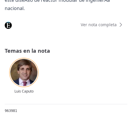
este diseÃ±o de reactor modular de ingenierÃ­a
nacional.
Ver nota completa
Temas en la nota
Luis Caputo
963981