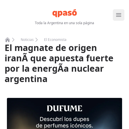
Abrir
Toda la Argentina en una sola página
Noticias
El Economista
El magnate de origen
Home
iranÃ­ que apuesta fuerte
por la energÃ­a nuclear
argentina