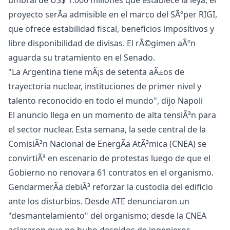
umbral de US$ 1.000 millones que establece la leyâ, el
proyecto serÃ­a admisible en el marco del SÃºper RIGI,
que ofrece estabilidad fiscal, beneficios impositivos y
libre disponibilidad de divisas. El rÃ©gimen aÃºn
aguarda su tratamiento en el Senado.
"La Argentina tiene mÃ¡s de setenta aÃ±os de
trayectoria nuclear, instituciones de primer nivel y
talento reconocido en todo el mundo", dijo Napoli
El anuncio llega en un momento de alta tensiÃ³n para
el sector nuclear. Esta semana, la sede central de la
ComisiÃ³n Nacional de EnergÃ­a AtÃ³mica (CNEA) se
convirtiÃ³ en escenario de protestas luego de que el
Gobierno no renovara 61 contratos en el organismo.
GendarmerÃ­a debiÃ³ reforzar la custodia del edificio
ante los disturbios. Desde ATE denunciaron un
"desmantelamiento" del organismo; desde la CNEA