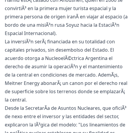
Hamid estÃ¡ casado con Anousheh, quien en 2006 se
convirtiÃ³ en la primera mujer turista espacial y la
primera persona de origen iranÃ­ en viajar al espacio (a
bordo de una misiÃ³n rusa Soyuz hacia la EstaciÃ³n
Espacial Internacional).
La inversiÃ³n serÃ¡ financiada en su totalidad con
capitales privados, sin desembolso del Estado. El
acuerdo otorga a NucleoelÃ©ctrica Argentina el
derecho de asumir la operaciÃ³n y el mantenimiento
de la central en condiciones de mercado. AdemÃ¡s,
Meitner Energy abonarÃ¡ un canon por el derecho real
de superficie sobre los terrenos donde se emplazarÃ¡
la central.
Desde la SecretarÃ­a de Asuntos Nucleares, que oficiÃ³
de nexo entre el inversor y las entidades del sector,
explicaron la lÃ³gica del modelo: "Los lineamientos de