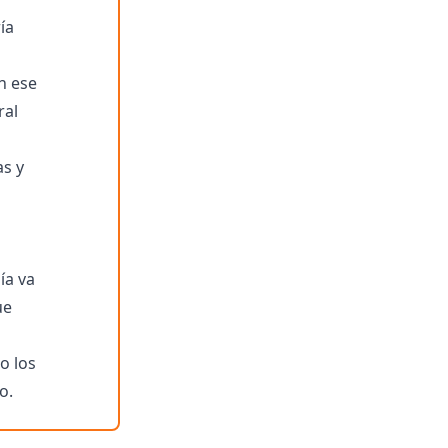
ía
n ese
ral
as y
ía va
ue
o los
o.