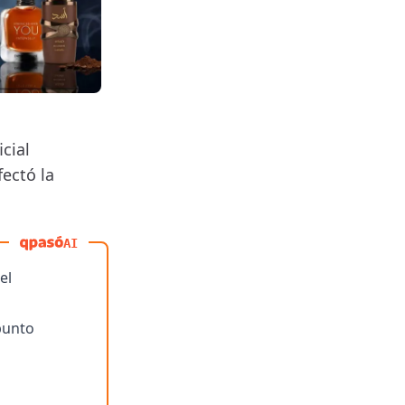
cial
fectó la
AI
el
punto