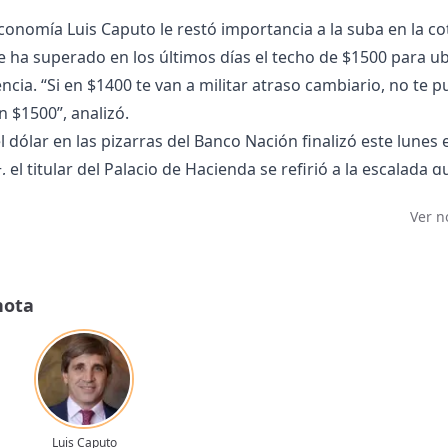
conomía Luis Caputo le restó importancia a la suba en la co
ue ha superado en los últimos días el techo de $1500 para ub
ncia. “Si en $1400 te van a militar atraso cambiario, no te p
 $1500”, analizó.
l dólar en las pizarras del Banco Nación finalizó este lunes
 el titular del Palacio de Hacienda se refirió a la escalada q
semanas.
Ver n
l comportamiento del dólar en el mundo, fue esencialment
tes monedas con respecto al dólar en el resto del mundo", 
gentinos replicó el comportamiento que tuvieron el resto d
nota
 ironizó sobre quienes interpretan el nuevo precio de refere
o malo. “Si en $1400 te van a militar atraso cambiario, no t
n $1500”, comentó.
ró que el escándalo con Manuel Adorni, hoy fuera del Gob
dicial en su contra por supuesto enriquecimiento ilícito, no 
Luis Caputo