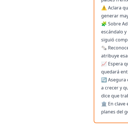
⚠️ Aclara qu
generar may
🧩 Sobre Ado
escándalo y 
siguió comp
🗞️ Reconoc
atribuye esa
📈 Espera qu
quedará entr
🔄 Asegura q
a crecer y 
dice que tra
🏛️ En clave
planes del g