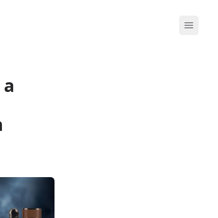
Abrir me
 a
n