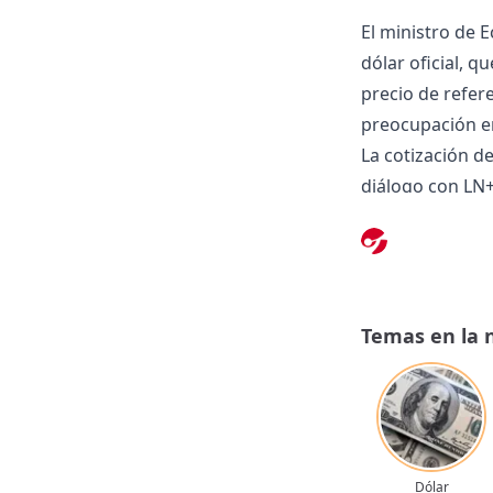
El ministro de E
dólar oficial, q
precio de refere
preocupación en
La cotización de
diálogo con LN+,
en las últimas 
"Cuando mirás e
con las diferen
que "el peso ar
Temas en la 
En ese sentido,
oficial como alg
preocupación e
Además, conside
investigación ju
Dólar