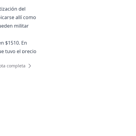
tización del
icarse allí como
ueden militar
 en $1510. En
ue tuvo el precio
ota completa
e lo que pasó
afirmó y agregó
e las monedas".
ncia del dólar
e pueden militar
ierno por la
afectó la