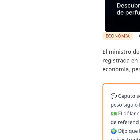
ECONOMIA
El ministro de
registrada en 
economía, per
💬 Caputo so
peso siguió
💵 El dólar
de referenci
🌍 Dijo que 
países frente