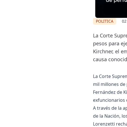
POLITICA
02
La Corte Supr
pesos para eje
Kirchner, el e
causa conocid
La Corte Suprem
mil millones de
Fernández de Ki
exfuncionarios 
A través de la a
de la Nación, l
Lorenzetti rech