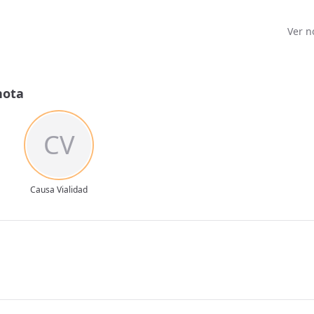
Ver n
nota
CV
Causa Vialidad