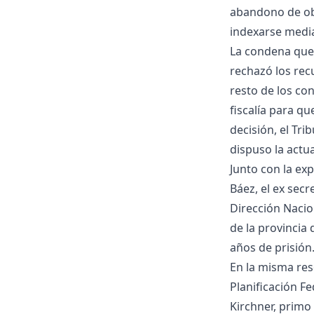
abandono de ob
indexarse media
La condena qued
rechazó los rec
resto de los co
fiscalía para qu
decisión, el Tri
dispuso la actua
Junto con la e
Báez, el ex secr
Dirección Nacio
de la provincia 
años de prisión
En la misma reso
Planificación Fe
Kirchner, primo 