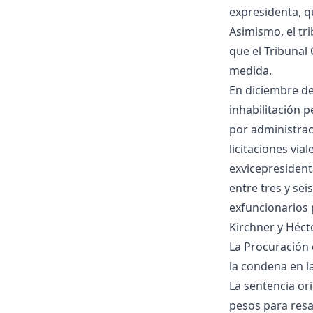
expresidenta, q
Asimismo, el tr
que el Tribunal 
medida.
En diciembre de
inhabilitación 
por administrac
licitaciones via
exvicepresident
entre tres y sei
exfuncionarios p
Kirchner y Héct
La Procuración d
la condena en l
La sentencia or
pesos para resa