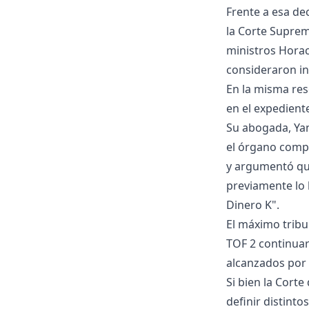
Frente a esa de
la Corte Suprem
ministros Horac
consideraron in
En la misma res
en el expedient
Su abogada, Yani
el órgano compe
y argumentó que
previamente lo 
Dinero K".
El máximo tribu
TOF 2 continuar
alcanzados por 
Si bien la Corte
definir distinto