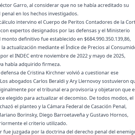
ctor Garro, al considerar que no se había acreditado su
 penal en los hechos investigados.
 cálculo intervino el Cuerpo de Peritos Contadores de la Cor
con expertos designados por las defensas y el Ministerio
El monto definitivo fue establecido en $684.990.350.139,86,
r la actualización mediante el Índice de Precios al Consumid
 por el INDEC entre noviembre de 2022 y mayo de 2025,
ya había adquirido firmeza.
 defensa de Cristina Kirchner volvió a cuestionar ese
Los abogados Carlos Beraldi y Ary Llernovoy sostuvieron q
originalmente por el tribunal era provisoria y objetaron que e
dice elegido para actualizar el decomiso. De todos modos, el
echazó el planteo y la Cámara Federal de Casación Penal,
Mariano Borinsky, Diego Barroetaveña y Gustavo Hornos,
ormente el criterio utilizado.
er fue juzgada por la doctrina del derecho penal del enemig