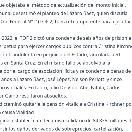
ue objetaba el método de actualización del monto inicial.
ibunal desestimó el planteo de Lázaro Báez, quien discutía
Oral Federal N° 2 (TOF 2) fuera el competente para ejecutar 
 2022, el TOF 2 dictó una condena de seis años de prisión e
perpetua para ejercer cargos públicos contra Cristina Kirchn
ión fraudulenta en perjuicio del Estado, vinculada a 51
les en Santa Cruz. En el mismo fallo se absolvió a la
a por el cargo de asociación ilícita y se condenó a penas de
s años a Lázaro Báez, José López, Nelson Periotti y cinco
rovinciales. En tanto, Julio De Vido, Abel Fatala, Carlos
or Garro resultaron absueltos.
ictaminó quitarle la pensión vitalicia a Cristina Kirchner po
a causa Vialidad
iginal establecía un decomiso solidario de 84.835 millones d
rcir los daños derivados de sobreprecios, cartelización,