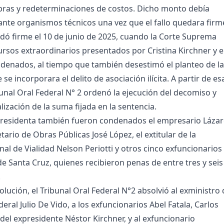
ras y redeterminaciones de costos. Dicho monto debía
nte organismos técnicos una vez que el fallo quedara firm
ó firme el 10 de junio de 2025, cuando la Corte Suprema
ursos extraordinarios presentados por Cristina Kirchner y e
ndenados, al tiempo que también desestimó el planteo de la
e se incorporara el delito de asociación ilícita. A partir de es
bunal Oral Federal N° 2 ordenó la ejecución del decomiso y
lización de la suma fijada en la sentencia.
xpresidenta también fueron condenados el empresario Láza
etario de Obras Públicas José López, el extitular de la
nal de Vialidad Nelson Periotti y otros cinco exfuncionarios
de Santa Cruz, quienes recibieron penas de entre tres y seis
.
lución, el Tribunal Oral Federal N°2 absolvió al exministro
deral Julio De Vido, a los exfuncionarios Abel Fatala, Carlos
del expresidente Néstor Kirchner, y al exfuncionario