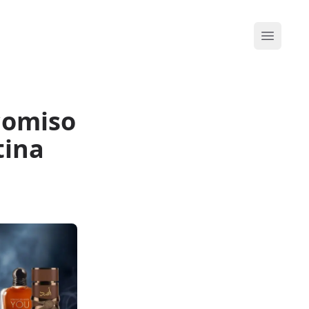
Abrir me
ecomiso
tina