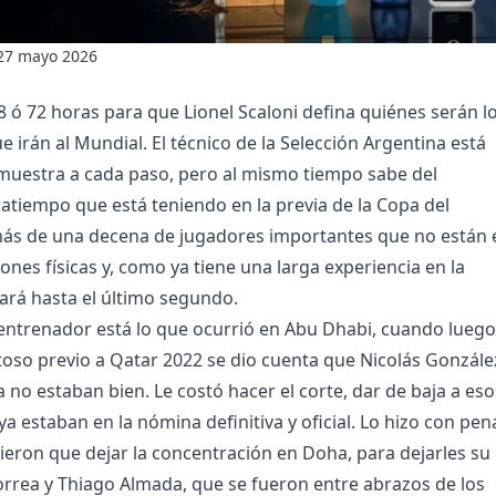
27 mayo 2026
8 ó 72 horas para que Lionel Scaloni defina quiénes serán l
 irán al Mundial. El técnico de la Selección Argentina está
emuestra a cada paso, pero al mismo tiempo sabe del
tiempo que está teniendo en la previa de la Copa del
ás de una decena de jugadores importantes que no están 
nes físicas y, como ya tiene una larga experiencia en la
ará hasta el último segundo.
l entrenador está lo que ocurrió en Abu Dhabi, cuando luego
toso previo a Qatar 2022 se dio cuenta que Nicolás Gonzále
 no estaban bien. Le costó hacer el corte, dar de baja a eso
ya estaban en la nómina definitiva y oficial. Lo hizo con pen
eron que dejar la concentración en Doha, para dejarles su
orrea y Thiago Almada, que se fueron entre abrazos de los