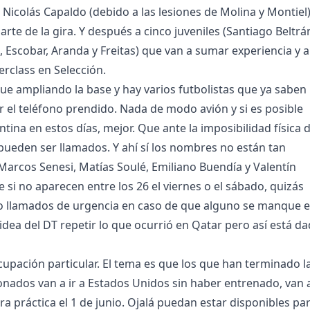
 Nicolás Capaldo (debido a las lesiones de Molina y Montiel)
rte de la gira. Y después a cinco juveniles (Santiago Beltrá
 Escobar, Aranda y Freitas) que van a sumar experiencia y a
rclass en Selección.
gue ampliando la base y hay varios futbolistas que ya saben
 el teléfono prendido. Nada de modo avión y si es posible
ntina en estos días, mejor. Que ante la imposibilidad física 
eden ser llamados. Y ahí sí los nombres no están tan
Marcos Senesi, Matías Soulé, Emiliano Buendía y Valentín
 si no aparecen entre los 26 el viernes o el sábado, quizás
o llamados de urgencia en caso de que alguno se manque 
a idea del DT repetir lo que ocurrió en Qatar pero así está d
upación particular. El tema es que los que han terminado l
nados van a ir a Estados Unidos sin haber entrenado, van 
a práctica el 1 de junio. Ojalá puedan estar disponibles pa