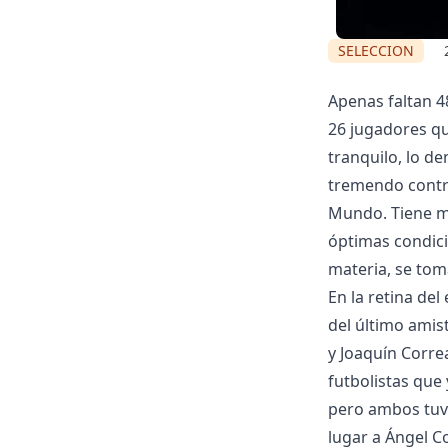
SELECCION
Apenas faltan 4
26 jugadores que
tranquilo, lo d
tremendo contra
Mundo. Tiene m
óptimas condicio
materia, se tom
En la retina de
del último amis
y Joaquín Correa
futbolistas que 
pero ambos tuvi
lugar a Ángel C