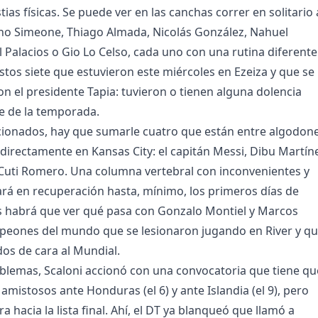
ias físicas. Se puede ver en las canchas correr en solitario 
ano Simeone, Thiago Almada, Nicolás González, Nahuel
l Palacios o Gio Lo Celso, cada uno con una rutina diferente
estos siete que estuvieron este miércoles en Ezeiza y que se
on el presidente Tapia: tuvieron o tienen alguna dolencia
rre de la temporada.
cionados, hay que sumarle cuatro que están entre algodon
 directamente en Kansas City: el capitán Messi, Dibu Martín
y Cuti Romero. Una columna vertebral con inconvenientes y
rá en recuperación hasta, mínimo, los primeros días de
s habrá que ver qué pasa con Gonzalo Montiel y Marcos
peones del mundo que se lesionaron jugando en River y q
os de cara al Mundial.
blemas, Scaloni accionó con una convocatoria que tiene qu
amistosos ante Honduras (el 6) y ante Islandia (el 9), pero
 hacia la lista final. Ahí, el DT ya blanqueó que llamó a