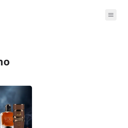
Abrir me
ino