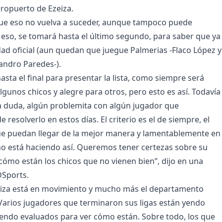
eropuerto de Ezeiza.
que eso no vuelva a suceder, aunque tampoco puede
 eso, se tomará hasta el último segundo, para saber que ya
dad oficial (aun quedan que juegue Palmerias -Flaco López y
eandro Paredes-).
sta el final para presentar la lista, como siempre será
lgunos chicos y alegre para otros, pero esto es así. Todavía
 duda, algún problemita con algún jugador que
resolverlo en estos días. El criterio es el de siempre, el
ue puedan llegar de la mejor manera y lamentablemente en
o está haciendo así. Queremos tener certezas sobre su
 cómo están los chicos que no vienen bien”, dijo en una
DSports.
zeiza está en movimiento y mucho más el departamento
 Varios jugadores que terminaron sus ligas están yendo
endo evaluados para ver cómo están. Sobre todo, los que