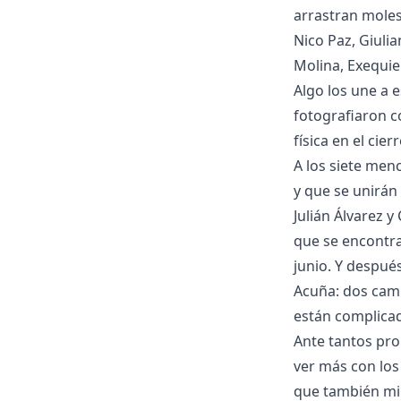
arrastran molest
Nico Paz, Giuli
Molina, Exequie
Algo los une a 
fotografiaron c
física en el cie
A los siete men
y que se unirán
Julián Álvarez 
que se encontra
junio. Y despué
Acuña: dos cam
están complicad
Ante tantos pro
ver más con los 
que también mira