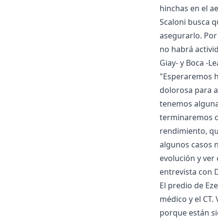
hinchas en el a
Scaloni busca 
asegurarlo. Por
no habrá activi
Giay- y Boca -L
"Esperaremos ha
dolorosa para a
tenemos alguna
terminaremos de 
rendimiento, q
algunos casos n
evolución y ver
entrevista con 
El predio de E
médico y el CT.
porque están si