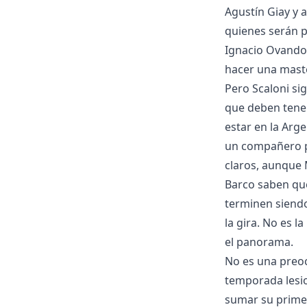
Agustín Giay y a
quienes serán pa
Ignacio Ovando,
hacer una maste
Pero Scaloni si
que deben tener
estar en la Arge
un compañero pu
claros, aunque 
Barco saben que
terminen siend
la gira. No es l
el panorama.
No es una preoc
temporada lesio
sumar su primer