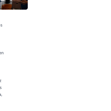
os
en
z
s
a,