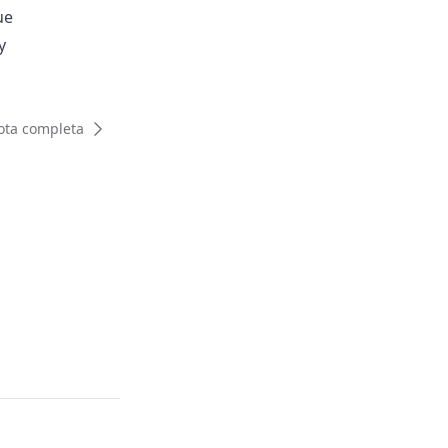
ue
y
ota completa