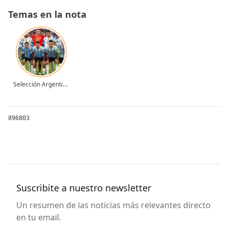
Colombia en el debut en el citado certamen. Paso en falso
Temas en la nota
para Messi y compañía. Un año antes, todavía con el de
Pujato como interino, habían igualado sin goles en un
amistoso post Mundial de Rusia.
gol -
Gol de R. Martínez (C). Argentina 0 - Colombia 1. Grupo B.
Fecha 1. Copa America Brasil 2019. Video: TV Pública.
gol -
Selección Argentina
Gol de D. Zapata (C). Argentina 0 - Colombia 2. Grupo B. Fecha
1. Copa America Brasil 2019. Video: TV Pública.
Dos años más tarde, en plena pandemia y antes de la
histórica Copa América ganada en suelo brasileño, Argentina
896803
había visitado a Colombia en Barranquilla por Eliminatorias.
Un partido que encendió la chispa de lo ocurrido
posteriormente. Primero, porque la Selección pasó del 2-0
tempranero al 2-2 sobre el final ante el dueño de casa (con
gol de Miguel Ángel Borja), generando bronca. Y, calentura
también de varios players argentinos por el golpe a Dibu
Suscribite a nuestro newsletter
Martínez de Yerry Mina que obligó al arquero a ser
reemplazado en pleno primer tiempo.
Un resumen de las noticias más relevantes directo
Selección Argentina -
en tu email.
Colombia 0 - Argentina 2. Fecha 8, Eliminatorias
Sudamericanas 2022. Video: TV Pública.