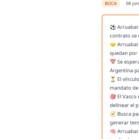
BOCA
08 jun
⚽ Arruabarre
contrato se
🤝 Arruabar
quedan por p
📅 Se espera
Argentina p
⏳ El vínculo
mandato de 
🎯 El Vasco 
delinear el 
🧭 Busca par
generar tens
🧠 Arruabar