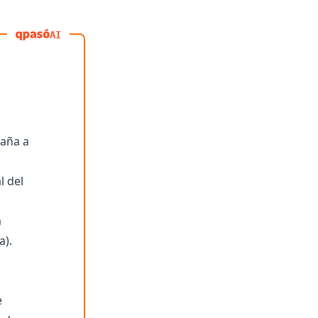
AI
paña a
l del
a
a).
e