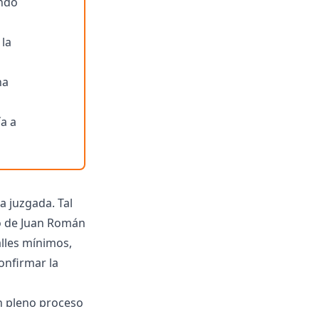
ando
 la
na
ía a
a juzgada. Tal
to de Juan Román
alles mínimos,
onfirmar la
en pleno proceso