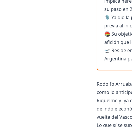
implica here
su paso en 2
🎙️ Ya dio l
previa al in
🏟️ Su objet
afición que 
🛫 Reside en
Argentina pa
Rodolfo Arruaba
como lo anticip
Riquelme y -ya 
de índole econó
vuelta del Vasc
Lo que sí se su