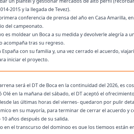
dar un plantel y gestionar mercados de alto perfil (record
014-2015 y la llegada de Tevez).
a primera conferencia de prensa del año en Casa Amarilla, en
icio del campeonato.
ivo es moldear un Boca a su medida y devolverle alegría a u
lo acompaña tras su regreso.
 España con su familia y, una vez cerrado el acuerdo, viajar
ra iniciar el proyecto.
rrena será el DT de Boca en la continuidad del 2026, es cos
ó Olé en la mañana del sábado, el DT aceptó el ofrecimien
desde las últimas horas del viernes- quedaron por pulir det
mico en su mayoría, para terminar de cerrar el acuerdo y c
o 10 años después de su salida.
po en el transcurso del domingo es que los tiempos están 