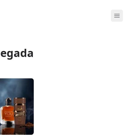
Abrir me
llegada