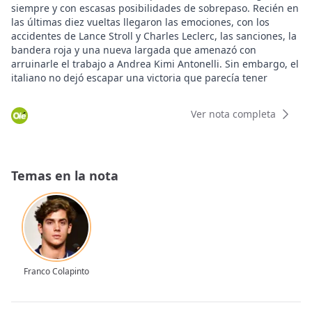
siempre y con escasas posibilidades de sobrepaso. Recién en
las últimas diez vueltas llegaron las emociones, con los
accidentes de Lance Stroll y Charles Leclerc, las sanciones, la
bandera roja y una nueva largada que amenazó con
arruinarle el trabajo a Andrea Kimi Antonelli. Sin embargo, el
italiano no dejó escapar una victoria que parecía tener
cocinada desde el comienzo y consiguió su quinto triunfo
consecutivo en seis fechas, luego de que George Russell
Ver nota completa
ganara la apertura del campeonato.
En cuanto a Franco Colapinto, no será una de esas carreras
que queden grabadas en la memoria. Tuvo pocas
oportunidades para avanzar en un circuito donde adelantar
Temas en la nota
es casi imposible y terminó involucrado en un toque con
Carlos Sainz en la reanudación final. De todos modos, Alpine
se fue con una sonrisa gracias a Pierre Gasly, quien llegó a
merodear el podio durante buena parte de la prueba. El
francés realizó una gran carrera, pero dos sanciones por
exceder la velocidad máxima en el pitlane lo relegaron y
terminó séptimo tras haber largado noveno. Como suele
Franco Colapinto
pasar en este tipo de domingos, la clasificación definitiva
quedó atada a las decisiones de la FIA.
El inicio tuvo una sorpresa importante incluso antes de