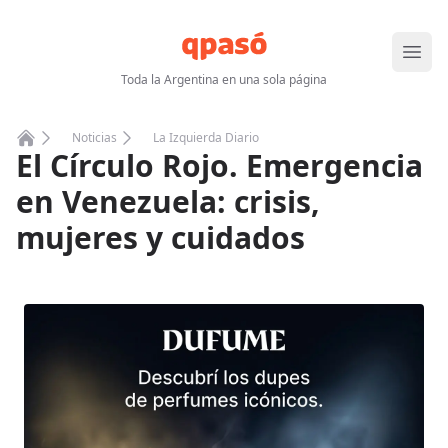
Abrir
Toda la Argentina en una sola página
Noticias
La Izquierda Diario
El Círculo Rojo. Emergencia
Home
en Venezuela: crisis,
mujeres y cuidados