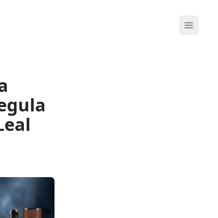
Abrir me
a
egula
Leal