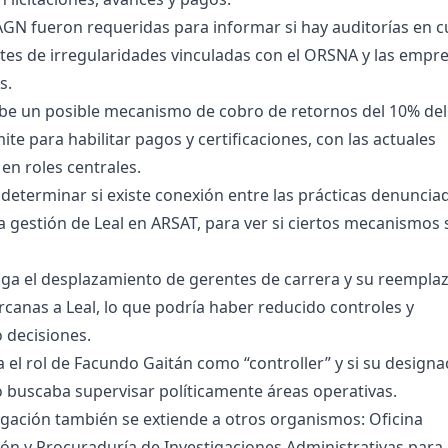
 y AGN fueron requeridas para informar si hay auditorías en 
tes de irregularidades vinculadas con el ORSNA y las empr
s.
ibe un posible mecanismo de cobro de retornos del 10% del
ite para habilitar pagos y certificaciones, con las actuales
en roles centrales.
determinar si existe conexión entre las prácticas denuncia
a gestión de Leal en ARSAT, para ver si ciertos mecanismos 
iga el desplazamiento de gerentes de carrera y su reempla
canas a Leal, lo que podría haber reducido controles y
 decisiones.
a el rol de Facundo Gaitán como “controller” y si su designa
o buscaba supervisar políticamente áreas operativas.
igación también se extiende a otros organismos: Oficina
ón y Procuraduría de Investigaciones Administrativas para