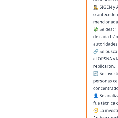
🕵️‍♀️ SIGEN
o anteceden
mencionada
💸 Se descr
de cada trám
autoridades 
🔗 Se busca 
el ORSNA y l
replicaron.
🔄 Se invest
personas cer
concentrado
👤 Se analiz
fue técnica 
🧭 La invest
Anticorrupci