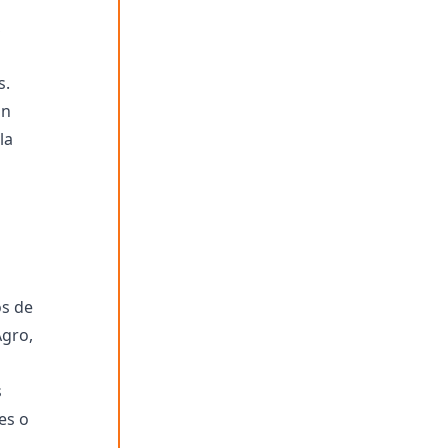
,
s.
un
la
os de
Agro,
s
es o