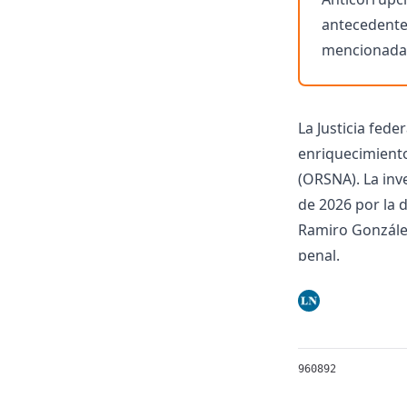
antecedente
mencionada
La Justicia fed
enriquecimiento
(ORSNA). La inve
de 2026 por la 
Ramiro González
penal.
Según informaro
de prueba orien
si existió un e
La pesquisa se 
960892
Facundo Leal, e