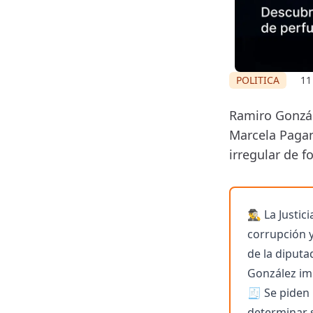
POLITICA
11
Ramiro Gonzál
Marcela Pagan
irregular de f
🕵️‍♂️ La Jus
corrupción y
de la diputa
González imp
🧾 Se piden
determinar s