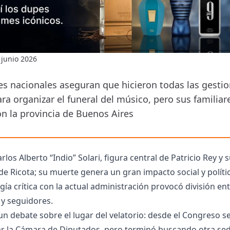
 junio 2026
es nacionales aseguran que hicieron todas las gesti
ra organizar el funeral del músico, pero sus familiare
on la provincia de Buenos Aires
rlos Alberto “Indio” Solari, figura central de Patricio Rey y 
e Ricota; su muerte genera un gran impacto social y políti
gía crítica con la actual administración provocó división en
 y seguidores.
 un debate sobre el lugar del velatorio: desde el Congreso s
r la Cámara de Diputados, pero terminó buscando otra sed