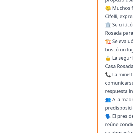
🤐 Muchos f
Cifelli, exp
🏛️ Se critic
Rosada para
🏗️ Se evalu
buscó un lug
🔒 La seguri
Casa Rosada;
📞 La minist
comunicarse 
respuesta ini
👥 A la madr
predisposici
🗣️ El presi
reúne condi
colaborará p