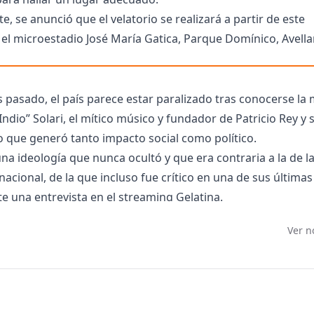
e, se anunció que el velatorio se realizará a partir de este
el microestadio José María Gatica, Parque Domínico, Avell
s pasado, el país parece estar paralizado tras conocerse la
Indio” Solari, el mítico músico y fundador de Patricio Rey y
o que generó tanto impacto social como político.
 una ideología que nunca ocultó y que era contraria a la de l
acional, de la que incluso fue crítico en una de sus última
te una entrevista en el streaming Gelatina.
mucho chico industrial que no cree en eso (las ideas libert
Ver n
mo ‘El Flautista de Hamelin’ y vamos a traer al enano de la 
mativo es que haya una cantidad, pero son los mismos que fe
otudez. Cuando te tiran una mala onda, son los peores troll
cia”, expresó el cantante ante la consulta de Pedro Rosem