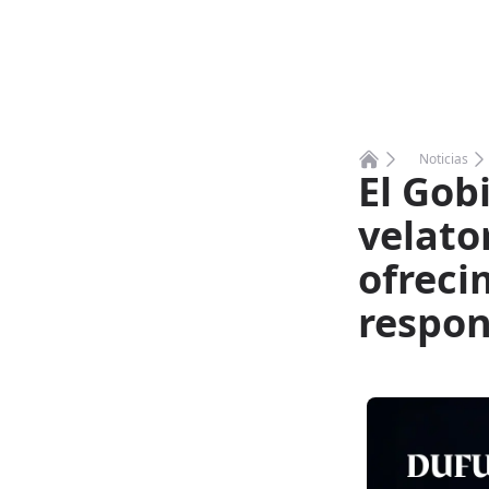
Noticias
El Gobi
Home
velator
ofreci
respon