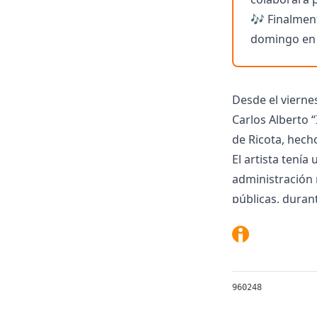
🎶 Finalment
domingo en 
Desde el vierne
Carlos Alberto “
de Ricota, hech
El artista tenía
administración n
públicas, duran
“Yo veo que hay 
todos fueron co
realidad lo lla
es todo una pel
960248
ninguna coheren