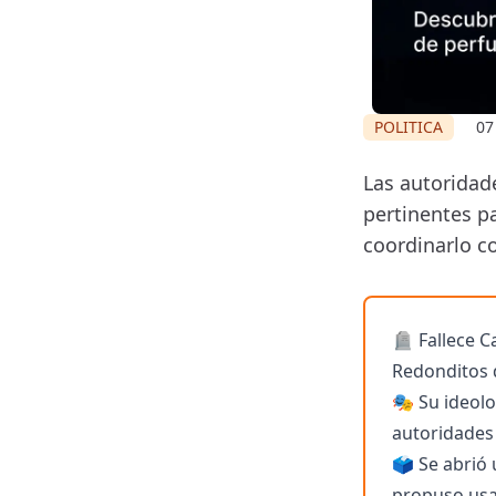
POLITICA
07
Las autoridad
pertinentes pa
coordinarlo c
🪦 Fallece Ca
Redonditos d
🎭 Su ideolo
autoridades
🗳️ Se abrió
propuso usa