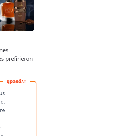
ones
s prefirieron
AI
sus
co.
tre
e
e.