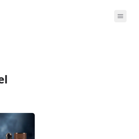
Abrir me
el