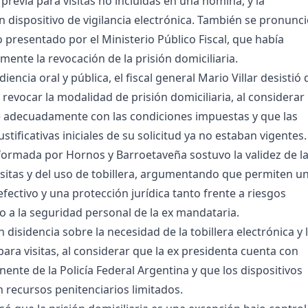
previa para visitas no incluidas en una nómina, y la
n dispositivo de vigilancia electrónica. También se pronunc
o presentado por el Ministerio Público Fiscal, que había
almente la revocación de la prisión domiciliaria.
encia oral y pública, el fiscal general Mario Villar desistió 
 revocar la modalidad de prisión domiciliaria, al considerar
 adecuadamente con las condiciones impuestas y que las
ustificativas iniciales de su solicitud ya no estaban vigentes.
ormada por Hornos y Barroetaveña sostuvo la validez de l
visitas y del uso de tobillera, argumentando que permiten u
 efectivo y una protección jurídica tanto frente a riesgos
 a la seguridad personal de la ex mandataria.
 disidencia sobre la necesidad de la tobillera electrónica y 
ara visitas, al considerar que la ex presidenta cuenta con
ente de la Policía Federal Argentina y que los dispositivos
n recursos penitenciarios limitados.