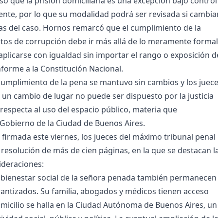
isó que la prisión domiciliaria es una excepción bajo control
ente, por lo que su modalidad podrá ser revisada si cambia
ias del caso. Hornos remarcó que el cumplimiento de la
itos de corrupción debe ir más allá de lo meramente formal
 aplicarse con igualdad sin importar el rango o exposición d
orme a la Constitución Nacional.
 cumplimiento de la pena se mantuvo sin cambios y los juec
un cambio de lugar no puede ser dispuesto por la justicia
 respecta al uso del espacio público, materia que
Gobierno de la Ciudad de Buenos Aires.
n firmada este viernes, los jueces del máximo tribunal penal
resolución de más de cien páginas, en la que se destacan l
ideraciones:
 el bienestar social de la señora penada también permanecen
ntizados. Su familia, abogados y médicos tienen acceso
domicilio se halla en la Ciudad Autónoma de Buenos Aires, un