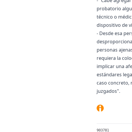
- “Cabe agregar
probatorio algu
técnico o médico
dispositivo de v
- Desde esa per
desproporcionad
personas ajenas
requiera la colo
implicar una af
estándares lega
caso concreto, 
juzgados".
903781