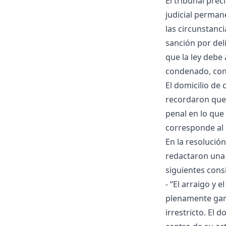
El tribunal prec
judicial perman
las circunstanc
sanción por del
que la ley debe
condenado, conf
El domicilio de
recordaron que 
penal en lo que
corresponde al 
En la resolució
redactaron una 
siguientes cons
- “El arraigo y
plenamente gara
irrestricto. El 