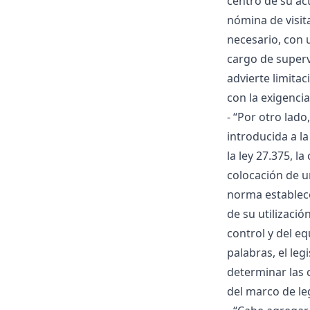
centro de su act
nómina de visit
necesario, con u
cargo de superv
advierte limitac
con la exigenci
- “Por otro lad
introducida a la
la ley 27.375, l
colocación de u
norma establece
de su utilizaci
control y del eq
palabras, el leg
determinar las 
del marco de le