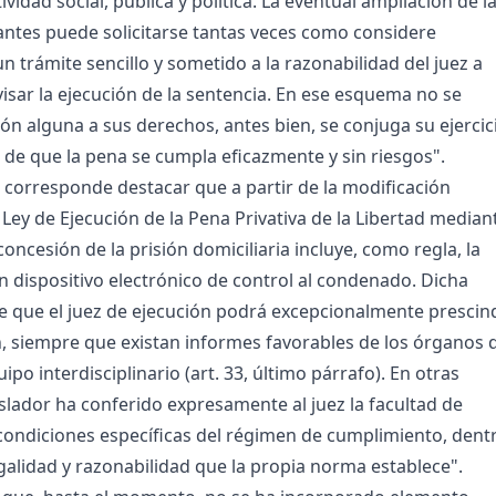
ividad social, pública y política. La eventual ampliación de l
antes puede solicitarse tantas veces como considere
n trámite sencillo y sometido a la razonabilidad del juez a
isar la ejecución de la sentencia. En ese esquema no se
ión alguna a sus derechos, antes bien, se conjuga su ejercic
a de que la pena se cumpla eficazmente y sin riesgos".
o, corresponde destacar que a partir de la modificación
 Ley de Ejecución de la Pena Privativa de la Libertad median
a concesión de la prisión domiciliaria incluye, como regla, la
n dispositivo electrónico de control al condenado. Dicha
 que el juez de ejecución podrá excepcionalmente prescin
ón, siempre que existan informes favorables de los órganos 
uipo interdisciplinario (art. 33, último párrafo). En otras
islador ha conferido expresamente al juez la facultad de
condiciones específicas del régimen de cumplimiento, dent
galidad y razonabilidad que la propia norma establece".