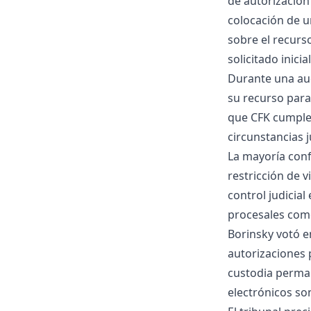
de autorización 
colocación de u
sobre el recurs
solicitado inici
Durante una audi
su recurso para
que CFK cumple
circunstancias j
La mayoría conf
restricción de 
control judicial
procesales como
Borinsky votó en
autorizaciones p
custodia perman
electrónicos so