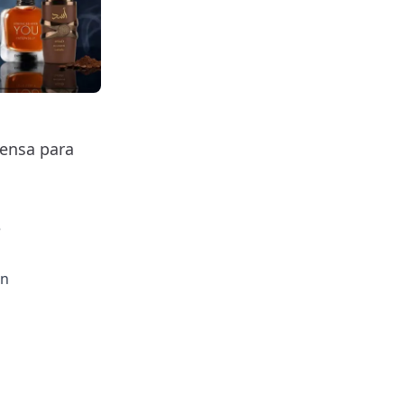
fensa para
e
ón