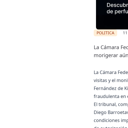
POLITICA
11
La Cámara Fed
morigerar aún
La Cámara Feder
visitas y el mon
Fernández de Ki
fraudulenta en 
El tribunal, co
Diego Barroetav
condiciones imp