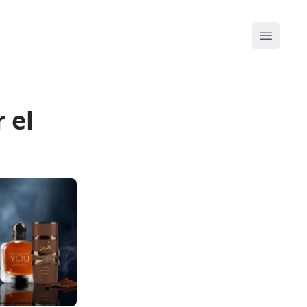
Abrir me
 el