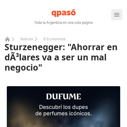
Abrir
Toda la Argentina en una sola página
Noticias
El Economista
Sturzenegger: "Ahorrar en
Home
dÃ³lares va a ser un mal
negocio"