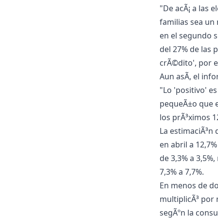
"De acÃ¡ a las e
familias sea un
en el segundo 
del 27% de las
crÃ©dito', por 
Aun asÃ­, el inf
"Lo 'positivo' e
pequeÃ±o que es
los prÃ³ximos 1
La estimaciÃ³n 
en abril a 12,7
de 3,3% a 3,5%,
7,3% a 7,7%.
En menos de dos
multiplicÃ³ por 
segÃºn la consul