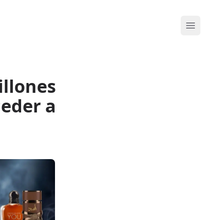
Abrir me
illones
ceder a