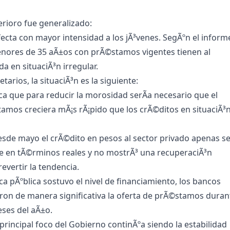
erioro fue generalizado:
ecta con mayor intensidad a los jÃ³venes. SegÃºn el inform
enores de 35 aÃ±os con prÃ©stamos vigentes tienen al
 en situaciÃ³n irregular.
arios, la situaciÃ³n es la siguiente:
ica que para reducir la morosidad serÃ­a necesario que el
amos creciera mÃ¡s rÃ¡pido que los crÃ©ditos en situaciÃ³
sde mayo el crÃ©dito en pesos al sector privado apenas s
e en tÃ©rminos reales y no mostrÃ³ una recuperaciÃ³n
revertir la tendencia.
ca pÃºblica sostuvo el nivel de financiamiento, los bancos
ron de manera significativa la oferta de prÃ©stamos duran
ses del aÃ±o.
principal foco del Gobierno continÃºa siendo la estabilidad