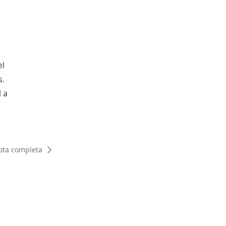
el
s.
 a
ota completa