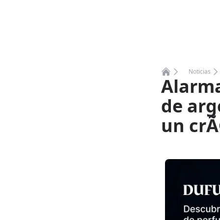
Noticias
Alarma
Home
de arg
un crÃ