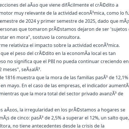
lecciones del aÃ±o que viene difÃ­cilmente el crÃ©dito a
 motor muy relevante de la actividad econÃ³mica, como lo f
semestre de 2024 y primer semestre de 2025, dado que mÃ¡
 personas que tomaron prÃ©stamos dejaron de ser 'sujetos
estar en mora", sostuvo la consultora.
orme relativiza el impacto sobre la actividad econÃ³mica.
s que el peso del crÃ©dito en la economÃ­a local es tan
o no significa que el PBI no pueda continuar creciendo en
2 meses", seÃ±alÃ³.
de 1816 muestra que la mora de las familias pasÃ³ de 12,1%
% en mayo. En el caso de las empresas, el indicador aumentÃ
 mientras que la mora total del sector privado avanzÃ³ de
 aÃ±os, la irregularidad en los prÃ©stamos a hogares se
mÃ¡s de cinco: pasÃ³ de 2,5% a superar el 12%, un salto que,
tora, no tiene antecedentes desde la crisis de la