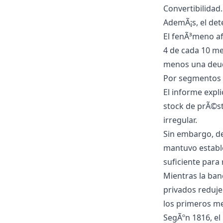
Convertibilidad.
AdemÃ¡s, el det
El fenÃ³meno af
4 de cada 10 m
menos una deuda
Por segmentos et
El informe expl
stock de prÃ©st
irregular.
Sin embargo, de
mantuvo establ
suficiente para 
Mientras la ban
privados reduje
los primeros me
SegÃºn 1816, el 