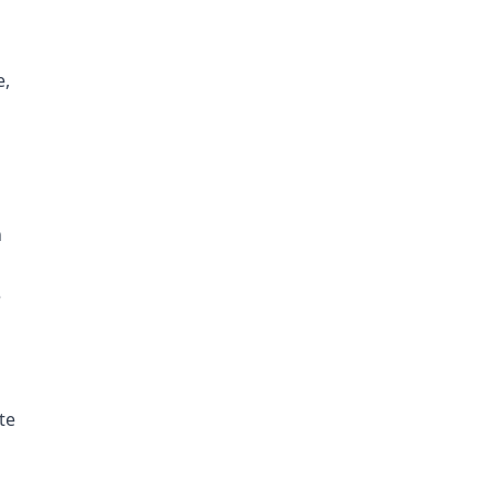
e,
n
e
te