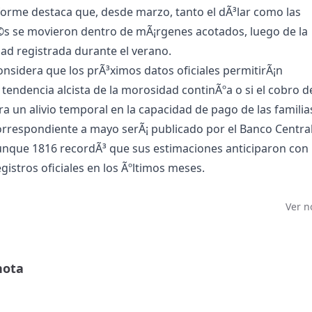
nforme destaca que, desde marzo, tanto el dÃ³lar como las
©s se movieron dentro de mÃ¡rgenes acotados, luego de la
dad registrada durante el verano.
onsidera que los prÃ³ximos datos oficiales permitirÃ¡n
 tendencia alcista de la morosidad continÃºa o si el cobro d
a un alivio temporal en la capacidad de pago de las familia
 correspondiente a mayo serÃ¡ publicado por el Banco Central
 aunque 1816 recordÃ³ que sus estimaciones anticiparon con
egistros oficiales en los Ãºltimos meses.
Ver n
nota