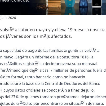
 julio 2026
volviÃ³ a subir en mayo y ya lleva 19 meses consecut
Los jÃ³venes son los mÃ¡s afectados.
la capacidad de pago de las familias argentinas volviÃ³ a
n mayo. SegÃºn un informe de la consultora 1816, la
os crÃ©ditos registrÃ³ su decimonovena suba mensual
 fenÃ³meno que dejÃ³ a casi 7 millones de personas fuera d
©dito formal, tanto bancario como no bancario.
borado sobre la base de la Central de Deudores del Banco
, cuyos datos oficiales se conocerÃ¡n a fines de julio,
Ã¡s del 27% de quienes tomaron prÃ©stamos dejaron de se
jetos de crÃ©dito por encontrarse en situaciÃ³n de mora.