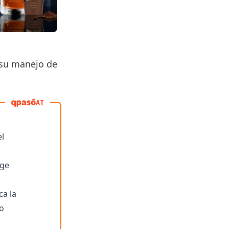
r su manejo de
AI
el
ige
ca la
mo