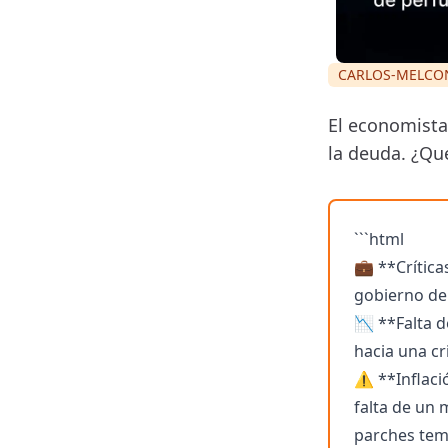
CARLOS-MELCO
El economista 
la deuda. ¿Qué
```html
💼 **Crítica
gobierno de 
📉 **Falta d
hacia una cri
⚠️ **Inflaci
falta de un 
parches tem