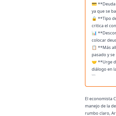
💳 **Deuda 
ya que se ba
🔒 **Tipo de
critica el co
📊 **Descon
colocar deu
📋 **Más all
pasado y se 
🤝 **Urge di
diálogo en l
```
El economista Ca
manejo de la deu
rumbo claro, Ar