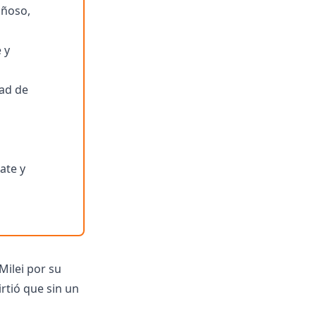
añoso,
 y
dad de
ate y
Milei por su
rtió que sin un