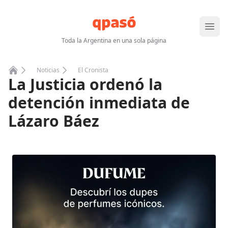
Abrir
Toda la Argentina en una sola página
Noticias
El Cronista
La Justicia ordenó la
Home
detención inmediata de
Lázaro Báez