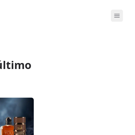
Abrir me
último