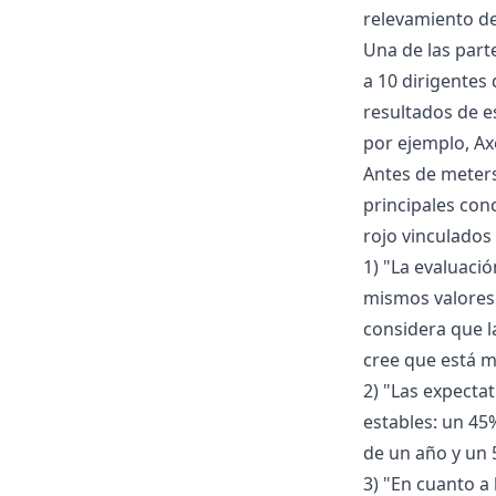
relevamiento de 
Una de las part
a 10 dirigentes 
resultados de es
por ejemplo, Axe
Antes de meters
principales con
rojo vinculados 
1) "La evaluaci
mismos valores 
considera que l
cree que está m
2) "Las expecta
estables: un 45
de un año y un
3) "En cuanto a