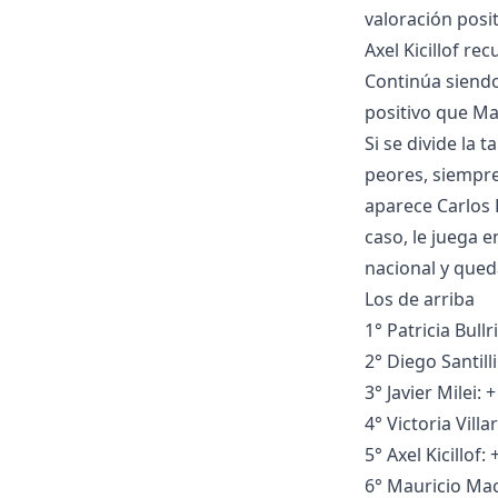
valoración posi
Axel Kicillof r
Continúa siendo
positivo que Mau
Si se divide la 
peores, siempr
aparece Carlos 
caso, le juega e
nacional y qued
Los de arriba
1° Patricia Bull
2° Diego Santilli
3° Javier Milei: 
4° Victoria Villa
5° Axel Kicillof:
6° Mauricio Mac