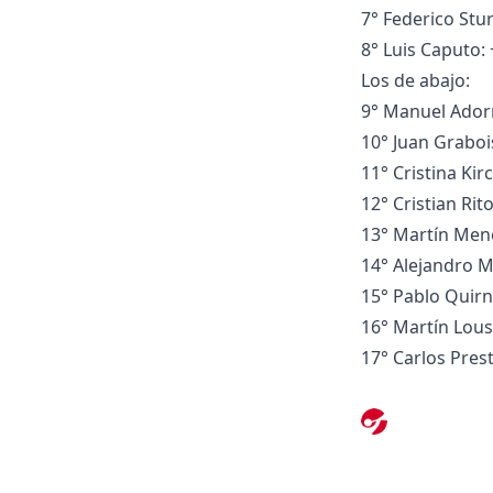
7° Federico Stu
8° Luis Caputo: 
Los de abajo:
9° Manuel Adorn
10° Juan Graboi
11° Cristina Kir
12° Cristian Rit
13° Martín Men
14° Alejandro M
15° Pablo Quirn
16° Martín Lous
17° Carlos Prest