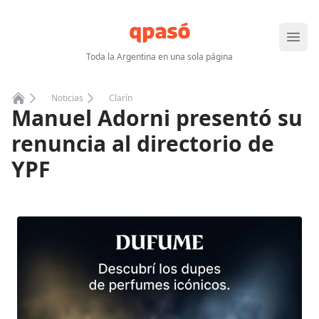
Abrir
Toda la Argentina en una sola página
Noticias
Clarín
Manuel Adorni presentó su
Home
renuncia al directorio de
YPF