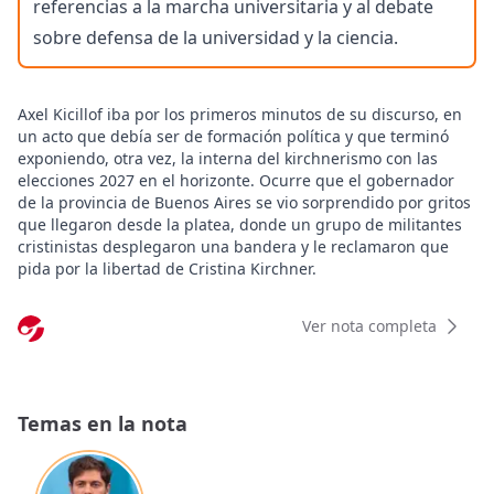
referencias a la marcha universitaria y al debate
sobre defensa de la universidad y la ciencia.
Axel Kicillof iba por los primeros minutos de su discurso, en
un acto que debía ser de formación política y que terminó
exponiendo, otra vez, la interna del kirchnerismo con las
elecciones 2027 en el horizonte. Ocurre que el gobernador
de la provincia de Buenos Aires se vio sorprendido por gritos
que llegaron desde la platea, donde un grupo de militantes
cristinistas desplegaron una bandera y le reclamaron que
pida por la libertad de Cristina Kirchner.
El incómodo momento para Kicillof tuvo lugar en el Teatro
Municipal Coliseo Podestá, en La Plata, como parte de la clase
Ver nota completa
inaugural del Curso de Formación Política 2026, del Instituto
de Capacitación Política. Al mandatario provincial lo
acompañaban la vicegobernadora, Victoria Magario, y el
intendente platense, Julio Alak, quien le cedió la palabra.
Temas en la nota
"Refutamos la idea de que no haya interés, de que no haya
compromiso, de que no haya posibilidad de ir más al hueso",
dijo el gobernador justo antes de ser interrumpido.
De pronto, desde abajo, llegó el reclamo.