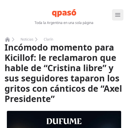
Abrir
Toda la Argentina en una sola página
Noticias
Clarín
Incómodo momento para
Home
Kicillof: le reclamaron que
hable de “Cristina libre” y
sus seguidores taparon los
gritos con cánticos de “Axel
Presidente”