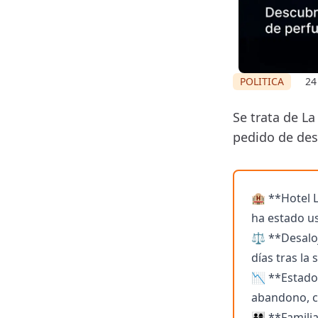
POLITICA
24
Se trata de L
pedido de desa
🏨 **Hotel L
ha estado u
⚖️ **Desalo
días tras la 
📉 **Estado
abandono, co
👨‍👩‍👧‍👦 *