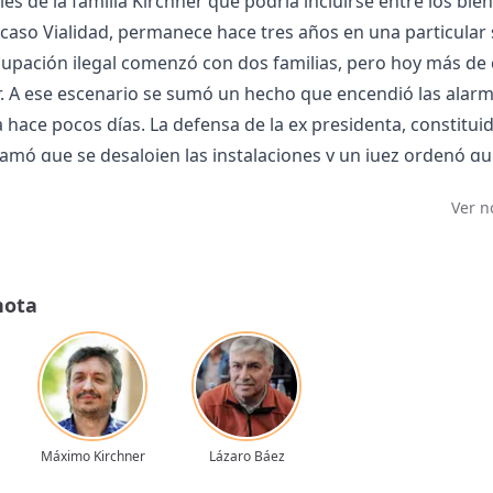
es de la familia Kirchner que podría incluirse entre los bi
 caso Vialidad, permanece hace tres años en una particular 
upación ilegal comenzó con dos familias, pero hoy más de
r. A ese escenario se sumó un hecho que encendió las alar
hace pocos días. La defensa de la ex presidenta, constitui
lamó que se desalojen las instalaciones y un juez ordenó q
ías.
Ver n
 es La Aldea, ubicado en El Chaltén a los pies de la montaña
 inmuebles es uno de los tantos vínculos comerciales entre C
ro Báez.
nota
es sólo devuelven la imagen del abandono. Una obra de amp
rtel en la puerta que recuerda su cierre hace años, da cuent
stablecimiento que supo ser parte de la oferta turística de 
se encuentra a una hora de El Calafate y se trata del muni
do durante la gobernación de Arturo Puricelli.
Máximo Kirchner
Lázaro Báez
tel de montaña no se comercializó más y sólo sumó deudas