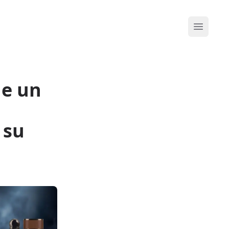
Abrir me
de un
 su