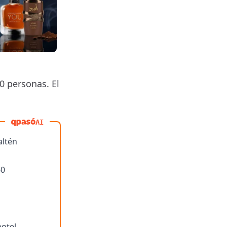
0 personas. El
AI
altén
60
hotel,