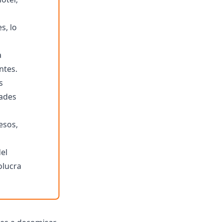
s, lo
a
ntes.
s
dades
esos,
el
olucra