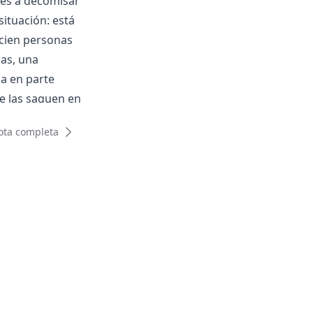
enes a decomisar
situación: está
 cien personas
mas, una
da en parte
ue las saquen en
ota completa
 en la capital
ristina
liación sin
a de la
El Chaltén. Esta
cipio más joven
 con la