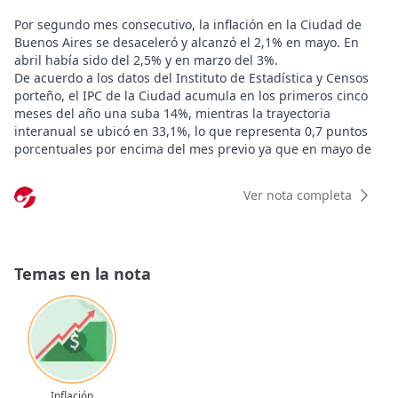
Por segundo mes consecutivo, la inflación en la Ciudad de
Buenos Aires se desaceleró y alcanzó el 2,1% en mayo. En
abril había sido del 2,5% y en marzo del 3%.
De acuerdo a los datos del Instituto de Estadística y Censos
porteño, el IPC de la Ciudad acumula en los primeros cinco
meses del año una suba 14%, mientras la trayectoria
interanual se ubicó en 33,1%, lo que representa 0,7 puntos
porcentuales por encima del mes previo ya que en mayo de
2025 la inflación promedio había sido de apenas el 1,6%.
En cambio, por el alza de los precios de los alimentos, la línea
Ver nota completa
de indigencia se incrementó un 2,8%. En abril los alimentos
habían aumentado en un 1,4%.
La menor inflación promedio de mayo se debió al
comportamiento de los precios de los bienes y servicios
Temas en la nota
Estacionales que promediaron una suba de apenas 0,1%.
“Principalmente por los incrementos en los precios de las
verduras, que fueron contrarrestados por las caídas en los
valores de los pasajes aéreos, en las tarifas del alojamiento
en hoteles por motivos turísticos y en los precios de las
frutas. En términos interanuales, se aceleró hasta 19,7% (+4,4
puntos porcentuales)”, señaló el informe.
Inflación
En cambio, los precios Regulados aumentaron el 2,8%, por