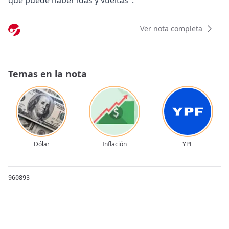
que puede haber idas y vueltas".
Ver nota completa
Temas en la nota
Dólar
Inflación
YPF
960893