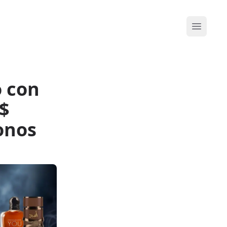
Abrir me
o con
S$
onos