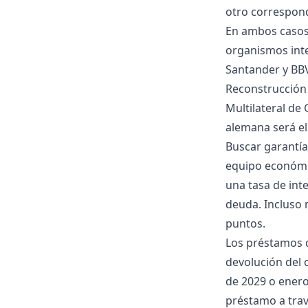
otro correspond
En ambos casos 
organismos inte
Santander y BBV
Reconstrucción 
Multilateral de 
alemana será el
Buscar garantía
equipo económi
una tasa de int
deuda. Incluso m
puntos.
Los préstamos d
devolución del 
de 2029 o enero
préstamo a travé