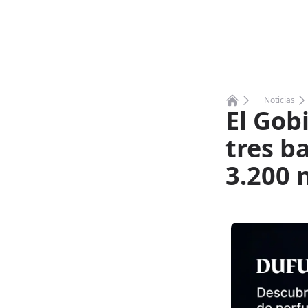
Noticias
El Gob
Home
tres b
3.200 