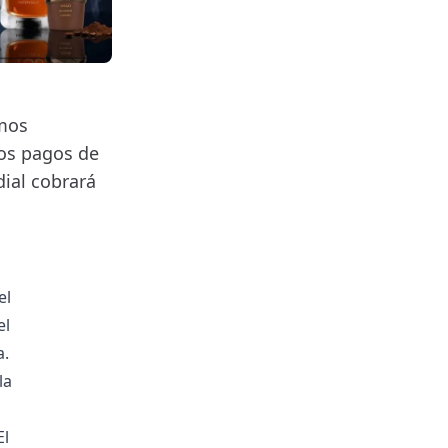
smos
los pagos de
ial cobrará
el
el
a.
la
El