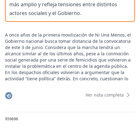
más amplio y refleja tensiones entre distintos
actores sociales y el Gobierno.
A once años de la primera movilización de Ni Una Menos, el
Gobierno nacional busca tomar distancia de la convocatoria
de este 3 de junio. Considera que la marcha tendrá un
alcance similar al de los últimos años, pese a la conmoción
social generada por una serie de femicidios que volvieron a
instalar la problemática en el centro de la agenda pública.
En los despachos oficiales volvieron a argumentar que la
actividad “tiene política” detrás. En concreto, cuestionan lo
que consideran una creciente "politización" de la protesta y
sostienen que la incorporación de consignas vinculadas a la
Ver nota completa
situación económica y al endeudamiento terminó
desdibujando el reclamo original contra la violencia de
género.
Según fuentes del Ejecutivo, la convocatoria realizada en el
959696
Congreso no tiene niveles excepcionales de participación,
aun cuando el asesinato de la adolescente Agostina Vega en
Córdoba reavivó el debate sobre los femicidios y las políticas