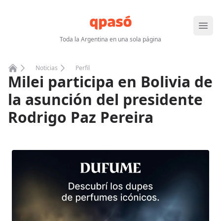
Abrir
Toda la Argentina en una sola página
Noticias
Perfil
Milei participa en Bolivia de
Home
la asunción del presidente
Rodrigo Paz Pereira