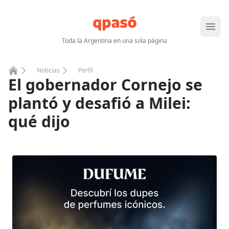
Abrir
Toda la Argentina en una sola página
Noticias
Perfil
El gobernador Cornejo se
Home
plantó y desafió a Milei:
qué dijo