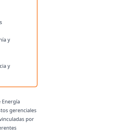
s
nía y
cia y
e Energía
stos gerenciales
svinculadas por
erentes