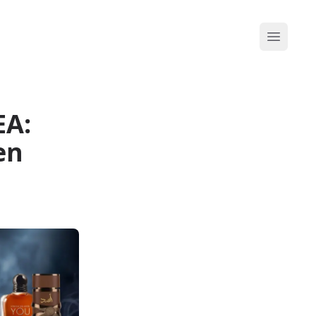
Abrir me
EA:
en