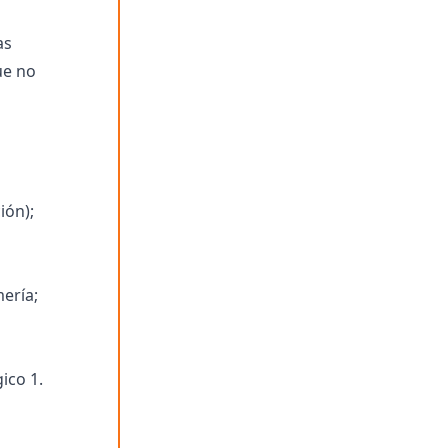
as
ue no
ión);
ería;
ico 1.