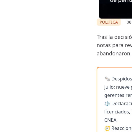
POLITICA
08
Tras la decis
notas para re
abandonaron 
🗞️ Despidos
julio; nueve
gerentes re
⚖️ Declarac
licenciados,
CNEA.
🧭 Reaccione