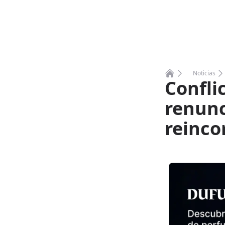
Noticias
Confli
Home
renunc
reinco