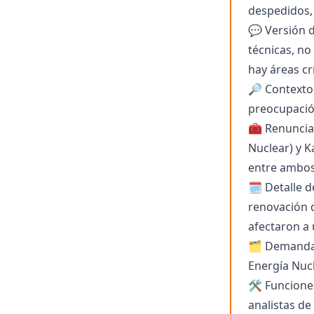
despedidos,
💬 Versión d
técnicas, no
hay áreas cr
🔎 Contexto 
preocupación
🧰 Renuncia
Nuclear) y K
entre ambos
🗓️ Detalle 
renovación d
afectaron a 
🗂️ Demanda
Energía Nucl
🛠️ Funcione
analistas de