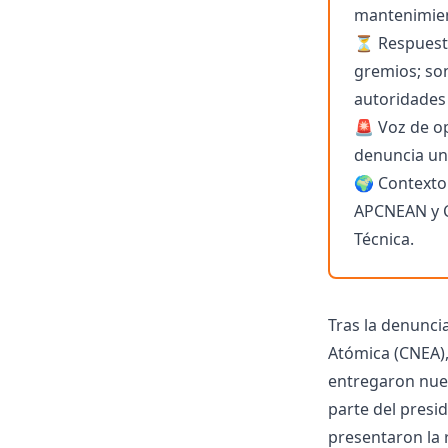
mantenimien
⏳ Respuesta
gremios; so
autoridades l
🚨 Voz de op
denuncia un
🌍 Contexto 
APCNEAN y C
Técnica.
Tras la denunci
Atómica (CNEA),
entregaron nuev
parte del presi
presentaron la 