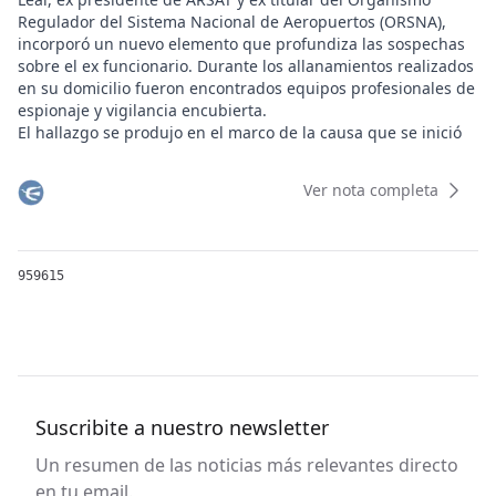
Regulador del Sistema Nacional de Aeropuertos (ORSNA),
incorporó un nuevo elemento que profundiza las sospechas
sobre el ex funcionario. Durante los allanamientos realizados
en su domicilio fueron encontrados equipos profesionales de
espionaje y vigilancia encubierta.
El hallazgo se produjo en el marco de la causa que se inició
por el presunto robo de equipamiento tecnológico de ARSAT
y que derivó en una serie de procedimientos ordenados por
Ver nota completa
la Justicia Federal de San Isidro. Durante esos operativos,
además de secuestrarse una importante suma de dinero en
efectivo y drogas sintéticas, los investigadores encontraron
una valija especialmente acondicionada con aparatos
959615
utilizados habitualmente para tareas de inteligencia y
seguimiento.
Según trascendió de fuentes vinculadas a la investigación,
dentro de una valija rígida había al menos 19 dispositivos
electrónicos especializados. Entre los elementos
secuestrados figuraban cámaras y grabadores ocultos
camuflados en objetos de uso cotidiano como anteojos
Suscribite a nuestro newsletter
oscuros, una lapicera, una llave de automóvil, un control
Un resumen de las noticias más relevantes directo
remoto y un mouse de computadora. Los equipos estaban
organizados en compartimentos individuales dentro de la
en tu email.