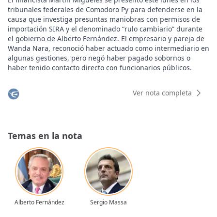
tribunales federales de Comodoro Py para defenderse en la
causa que investiga presuntas maniobras con permisos de
importación SIRA y el denominado “rulo cambiario” durante
el gobierno de Alberto Fernández. El empresario y pareja de
Wanda Nara, reconoció haber actuado como intermediario en
algunas gestiones, pero negó haber pagado sobornos o
haber tenido contacto directo con funcionarios públicos.
Acompañado por su abogado, Yamil Castro Bianchi, Migueles
ingresó a la fiscalía a las 7:30 con el objetivo de brindar una
Ver nota completa
versión "preliminar y de buena fe" sobre los hechos. En su
escrito, el empresario naturalizó su rol y afirmó que las
tareas de intermediación son "habituales" en el mundo de
los negocios.
Temas en la nota
"Alguien quiere realizar un trámite, lo contacto con un
profesional y solicito una comisión por la referencia; así
pudiera seguir al infinito", sostuvo, comparando la gestión de
permisos estatales con la compraventa de vehículos o
servicios contables.
La historia de Martín Migueles, el novio de Wanda Nara
complicado por la causa SIRA
Alberto Fernández
Sergio Massa
La investigación tomó impulso la semana pasada, luego de
que se conocieran chats y audios extraídos del celular