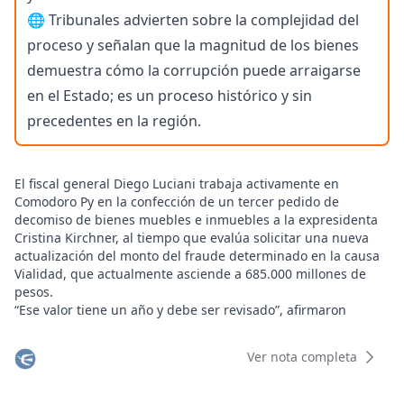
🌐 Tribunales advierten sobre la complejidad del
proceso y señalan que la magnitud de los bienes
demuestra cómo la corrupción puede arraigarse
en el Estado; es un proceso histórico y sin
precedentes en la región.
El fiscal general Diego Luciani trabaja activamente en
Comodoro Py en la confección de un tercer pedido de
decomiso de bienes muebles e inmuebles a la expresidenta
Cristina Kirchner, al tiempo que evalúa solicitar una nueva
actualización del monto del fraude determinado en la causa
Vialidad, que actualmente asciende a 685.000 millones de
pesos.
“Ese valor tiene un año y debe ser revisado”, afirmaron
fuentes judiciales a Clarín. Esta ofensiva judicial busca
recuperar el dinero sustraído al Estado argentino mediante
Ver nota completa
la matriz de obra pública vial en Santa Cruz, una causa cuya
sentencia firme por administración fraudulenta mantiene a
Cristina Kirchner bajo arresto domiciliario.