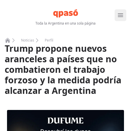
Abrir
Toda la Argentina en una sola página
Noticias
Perfil
Trump propone nuevos
Home
aranceles a países que no
combatieron el trabajo
forzoso y la medida podría
alcanzar a Argentina