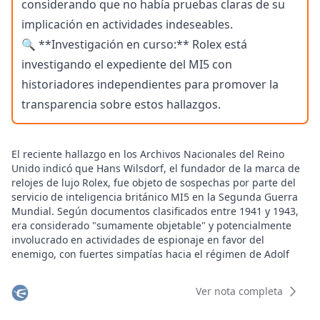
considerando que no había pruebas claras de su
implicación en actividades indeseables.
🔍 **Investigación en curso:** Rolex está
investigando el expediente del MI5 con
historiadores independientes para promover la
transparencia sobre estos hallazgos.
El reciente hallazgo en los Archivos Nacionales del Reino
Unido indicó que Hans Wilsdorf, el fundador de la marca de
relojes de lujo Rolex, fue objeto de sospechas por parte del
servicio de inteligencia británico MI5 en la Segunda Guerra
Mundial. Según documentos clasificados entre 1941 y 1943,
era considerado "sumamente objetable" y potencialmente
involucrado en actividades de espionaje en favor del
enemigo, con fuertes simpatías hacia el régimen de Adolf
Hitler.
A finales del siglo XIX, en 1881, Wilsdorf vino al mundo en
Ver nota completa
Baviera, Alemania. En 1903, se mudó a Londres, donde inició
su carrera en la industria relojera en el distrito de Hatton