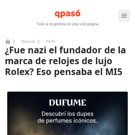
Abrir
Toda la Argentina en una sola página
Noticias
Perfil
¿Fue nazi el fundador de la
Home
marca de relojes de lujo
Rolex? Eso pensaba el MI5