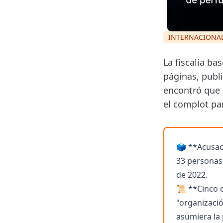
INTERNACIONA
La fiscalía ba
páginas, publ
encontró que 
el complot par
🗳️ **Acusac
33 personas 
de 2022.
📜 **Cinco 
"organizació
asumiera la 