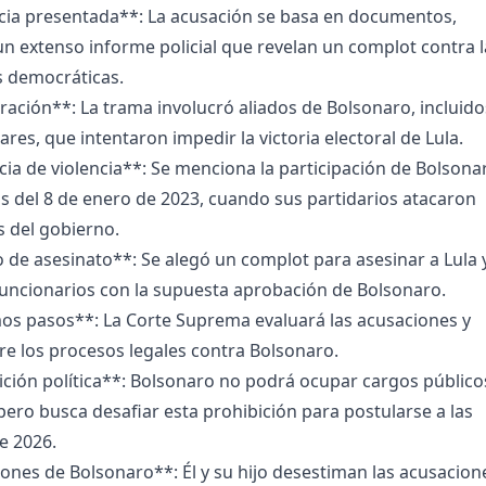
cia presentada**: La acusación se basa en documentos,
n extenso informe policial que revelan un complot contra l
s democráticas.
ación**: La trama involucró aliados de Bolsonaro, incluido
itares, que intentaron impedir la victoria electoral de Lula.
a de violencia**: Se menciona la participación de Bolsona
os del 8 de enero de 2023, cuando sus partidarios atacaron
s del gobierno.
 de asesinato**: Se alegó un complot para asesinar a Lula 
funcionarios con la supuesta aprobación de Bolsonaro.
os pasos**: La Corte Suprema evaluará las acusaciones y
re los procesos legales contra Bolsonaro.
ición política**: Bolsonaro no podrá ocupar cargos público
pero busca desafiar esta prohibición para postularse a las
e 2026.
nes de Bolsonaro**: Él y su hijo desestiman las acusacion