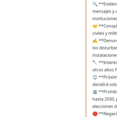
🔍 **Eviden
mensajes y u
institucione
🤝 **Conspir
civiles y mil
✍️ **Denunci
los disturbi
instalacione
🔪 **Intento
otros altos 
⚖️ **Próxim
decidirá sob
🏛️ **Prohib
hasta 2030, 
elecciones d
🛑 **Negacio