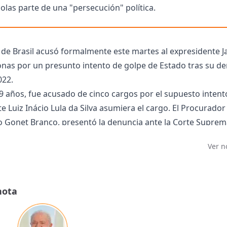
las parte de una "persecución" política.
al de Brasil acusó formalmente este martes al expresidente J
onas por un presunto intento de golpe de Estado tras su de
022.
9 años, fue acusado ​​de cinco cargos por el supuesto inten
e Luiz Inácio Lula da Silva asumiera el cargo. El Procurador
o Gonet Branco, presentó la denuncia ante la Corte Suprem
chivos digitales, hojas de cálculo e intercambios de mensaj
Ver n
 perturbar el orden democrático", indicó su oficina en un
todo detalle el complot conspirativo montado y ejecutado c
emocráticas”, agrega. Una de las acusaciones es por el delit
nota
riminal armada", supuestamente liderada por Bolsonaro y 
 Walter Braga Netto.
os individuos, incluidos civiles y militares, intentaron impe