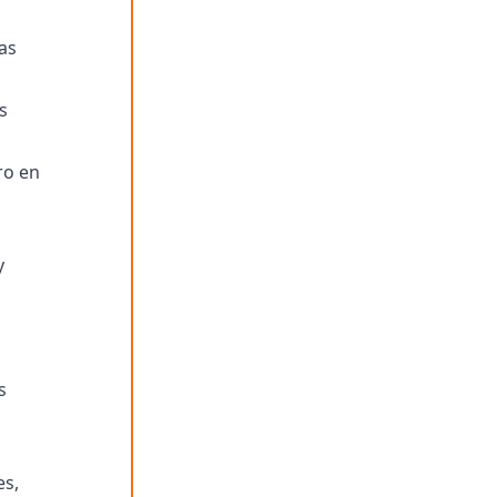
as
s
ro en
y
s
es,