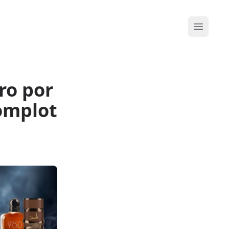
Abrir me
ro por
complot