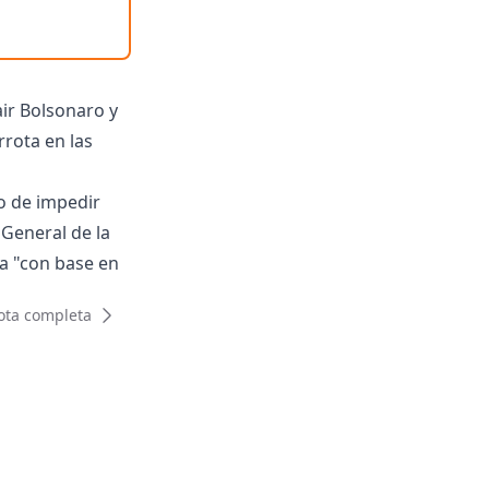
air Bolsonaro y
rrota en las
to de impedir
 General de la
a "con base en
es que revelan
ota completa
 comunicado.
ontra las
o de
su candidato a
dir, de manera