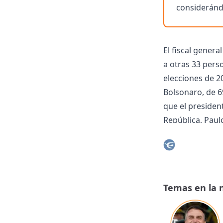
considerándo
El fiscal gener
a otras 33 pers
elecciones de 2
Bolsonaro, de 6
que el president
República, Paul
manuscritos, ar
el esquema para
“Describen con 
instituciones d
Temas en la 
"organización c
vicepresidente,
“Aliados con otr