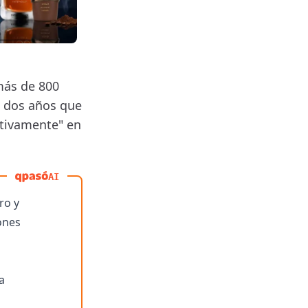
 más de 800
e dos años que
ctivamente" en
AI
ro y
ones
a