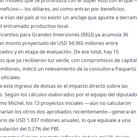
un modelo que se profundiza con el Súper RIGI con el que 
eficios— los dólares, así como entran por beneficios
e irían del país al no existir un anclaje que apunte a derra
el entramado productivo local.
ncentivo para Grandes Inversiones (RIGI) ya acumula 36
n un monto proyectado de USD 94.965 millones entre
ados y en etapa de evaluación. De ese total, hay 15
 que ya recibieron luz verde, con compromisos de capital
millones, indicó un relevamiento de la consultora Paspartú
oficiales.
 este ingreso de divisas es el impacto directo sobre las
s. Según los cálculos elaborados por el equipo del diputad
rmo Michel, los 13 proyectos iniciales —aún no calcularon
arían los otros dos aprobados recientemente—generarán
ario de USD 1.837 millones anuales, lo que equivale a una
udación del 0,27% del PBI.