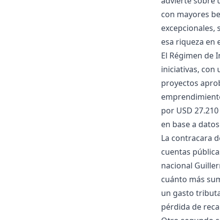
advierte sobre 
con mayores ben
excepcionales, s
esa riqueza en 
El Régimen de I
iniciativas, co
proyectos aprob
emprendimientos
por USD 27.210 
en base a datos 
La contracara de
cuentas pública
nacional Guille
cuánto más sum
un gasto tribut
pérdida de reca