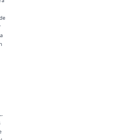
ra
 de
r
ma
n
L.
s
e