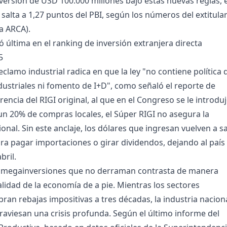
versión de USD 100.000 millones bajo estas nuevas reglas, e
 salta a 1,27 puntos del PBI, según los números del extitula
a ARCA).
 última en el ranking de inversión extranjera directa
5
clamo industrial radica en que la ley "no contiene política 
ustriales ni fomento de I+D", como señaló el reporte de
rencia del RIGI original, al que en el Congreso se le introdu
 un 20% de compras locales, el Súper RIGI no asegura la
onal. Sin este anclaje, los dólares que ingresan vuelven a sa
a pagar importaciones o girar dividendos, dejando al país
bril.
 megainversiones que no derraman contrasta de manera
alidad de la economía de a pie. Mientras los sectores
bran rebajas impositivas a tres décadas, la industria nacion
traviesan una crisis profunda. Según el último informe del