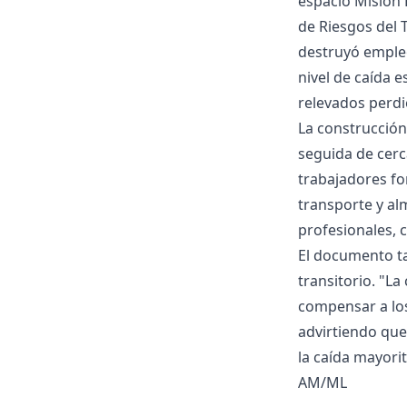
espacio Misión 
de Riesgos del T
destruyó empleo
nivel de caída 
relevados perdi
La construcción
seguida de cerc
trabajadores fo
transporte y al
profesionales, c
El documento t
transitorio. "La
compensar a los
advirtiendo que
la caída mayori
AM/ML