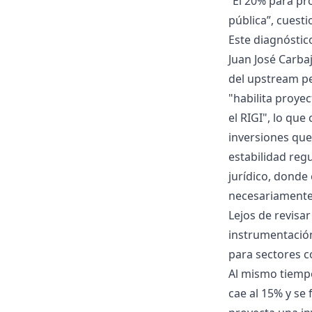
“El 20% para pr
pública”, cuest
Este diagnóstico
Juan José Carbaj
del upstream pe
"habilita proye
el RIGI", lo que
inversiones que 
estabilidad reg
jurídico, donde
necesariamente
Lejos de revisar
instrumentación
para sectores co
Al mismo tiempo
cae al 15% y se 