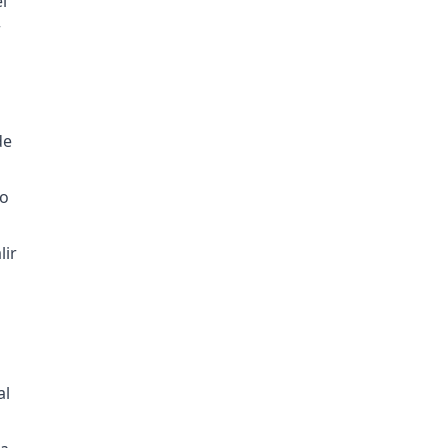
l
r
de
jo
lir
al