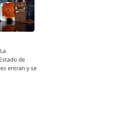
 La
 Estado de
es entran y se
e