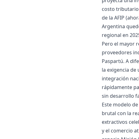
proyecta una in
costo tributario
de la AFIP (ahor
Argentina quedó
regional en 202
Pero el mayor re
proveedores ind
Paspartú. A dife
la exigencia de
integración naci
rápidamente par
sin desarrollo fa
Este modelo de
brutal con la re
extractivos cele
y el comercio a