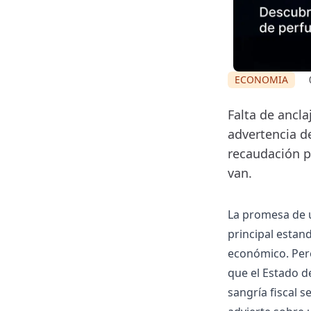
ECONOMIA
Falta de ancla
advertencia de
recaudación p
van.
La promesa de un
principal estan
económico. Pero 
que el Estado d
sangría fiscal s