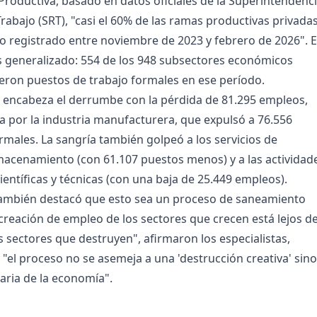
Productiva, basado en datos oficiales de la Superintendenc
rabajo (SRT), "casi el 60% de las ramas productivas privada
 registrado entre noviembre de 2023 y febrero de 2026". E
es generalizado: 554 de los 948 subsectores económicos
eron puestos de trabajo formales en ese período.
 encabeza el derrumbe con la pérdida de 81.295 empleos,
a por la industria manufacturera, que expulsó a 76.556
rmales. La sangría también golpeó a los servicios de
macenamiento (con 61.107 puestos menos) y a las actividad
ientíficas y técnicas (con una baja de 25.449 empleos).
ambién destacó que esto sea un proceso de saneamiento
 creación de empleo de los sectores que crecen está lejos d
 sectores que destruyen", afirmaron los especialistas,
 "el proceso no se asemeja a una 'destrucción creativa' sino
taria de la economía".