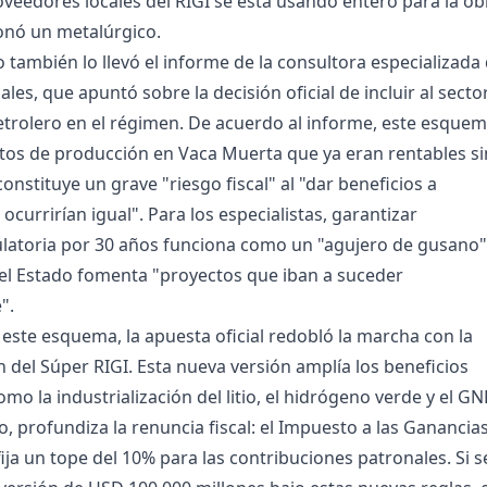
oveedores locales del RIGI se está usando entero para la ob
ionó un metalúrgico.
 también lo llevó el informe de la consultora especializada
ales, que apuntó sobre la decisión oficial de incluir al secto
trolero en el régimen. De acuerdo al informe, este esque
ctos de producción en Vaca Muerta que ya eran rentables si
 constituye un grave "riesgo fiscal" al "dar beneficios a
ocurrirían igual". Para los especialistas, garantizar
ulatoria por 30 años funciona como un "agujero de gusano"
 el Estado fomenta "proyectos que iban a suceder
".
 este esquema, la apuesta oficial redobló la marcha con la
 del Súper RIGI. Esta nueva versión amplía los beneficios
mo la industrialización del litio, el hidrógeno verde y el GN
, profundiza la renuncia fiscal: el Impuesto a las Ganancia
fija un tope del 10% para las contribuciones patronales. Si s