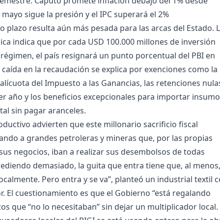
emestre: Caputo promete inflación debajo del 1% desde
 mayo sigue la presión y el IPC superará el 2%
go plazo resulta aún más pesada para las arcas del Estado. 
ica indica que por cada USD 100.000 millones de inversión
 régimen, el país resignará un punto porcentual del PBI en
 caída en la recaudación se explica por exenciones como la
 alícuota del Impuesto a las Ganancias, las retenciones nula
rcer año y los beneficios excepcionales para importar insum
tal sin pagar aranceles.
uctivo advierten que este millonario sacrificio fiscal
ando a grandes petroleras y mineras que, por las propias
sus negocios, iban a realizar sus desembolsos de todas
cediendo demasiado, la guita que entra tiene que, al menos
calmente. Pero entra y se va”, planteó un industrial textil 
or. El cuestionamiento es que el Gobierno “está regalando
os que “no lo necesitaban” sin dejar un multiplicador local.