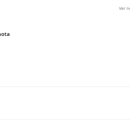
Ver n
nota