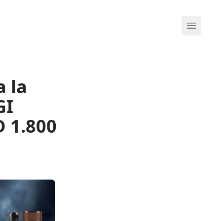
Abrir me
 la
GI
D 1.800