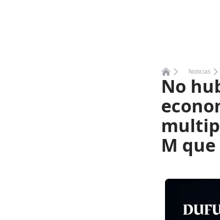
Noticias
No hub
Home
econom
multipl
M que 