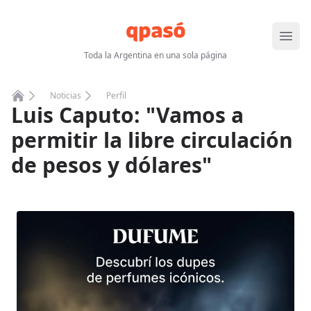
Abrir
Toda la Argentina en una sola página
Noticias
Perfil
Luis Caputo: "Vamos a
Home
permitir la libre circulación
de pesos y dólares"