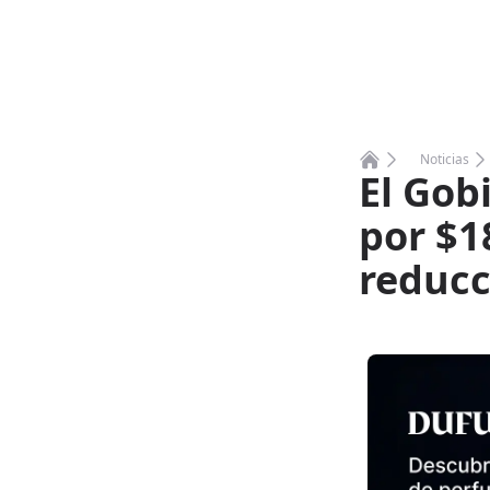
Noticias
El Gob
Home
por $1
reducc