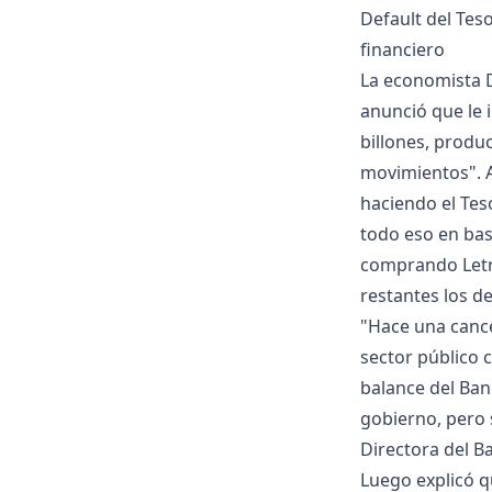
Default del Teso
financiero
La economista D
anunció que le i
billones, produ
movimientos". A
haciendo el Tes
todo eso en bas
comprando Letra
restantes los de
"Hace una canc
sector público 
balance del Ban
gobierno, pero 
Directora del B
Luego explicó q