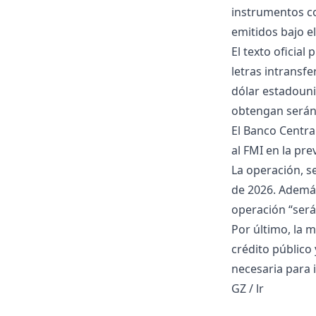
instrumentos co
emitidos bajo e
El texto oficial
letras intransfe
dólar estadouni
obtengan serán
El Banco Central
al FMI en la pre
La operación, s
de 2026. Además
operación “será
Por último, la m
crédito público
necesaria para 
GZ / lr