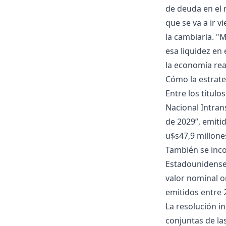
de deuda en el 
que se va a ir 
la cambiaria. "
esa liquidez e
la economía real
Cómo la estrateg
Entre los título
Nacional Intran
de 2029”, emiti
u$s47,9 millone
También se inco
Estadounidenses
valor nominal o
emitidos entre 
La resolución i
conjuntas de las