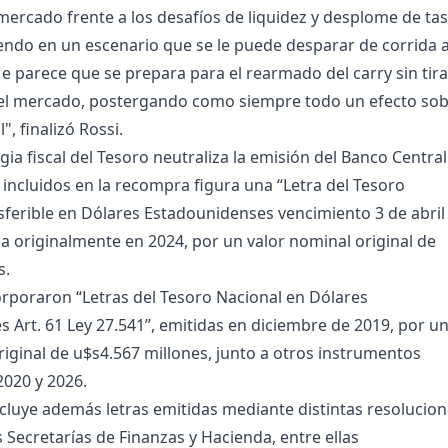
mercado frente a los desafíos de liquidez y desplome de ta
viendo en un escenario que se le puede desparar de corrida 
Me parece que se prepara para el rearmado del carry sin tira
n el mercado, postergando como siempre todo un efecto so
", finalizó Rossi.
ia fiscal del Tesoro neutraliza la emisión del Banco Central
s incluidos en la recompra figura una “Letra del Tesoro
sferible en Dólares Estadounidenses vencimiento 3 de abril
da originalmente en 2024, por un valor nominal original de
s.
rporaron “Letras del Tesoro Nacional en Dólares
 Art. 61 Ley 27.541”, emitidas en diciembre de 2019, por u
riginal de u$s4.567 millones, junto a otros instrumentos
2020 y 2026.
ncluye además letras emitidas mediante distintas resolucio
 Secretarías de Finanzas y Hacienda, entre ellas