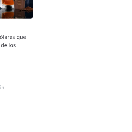
dólares que
 de los
ón