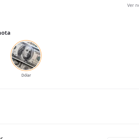
Ver n
nota
Dólar
er