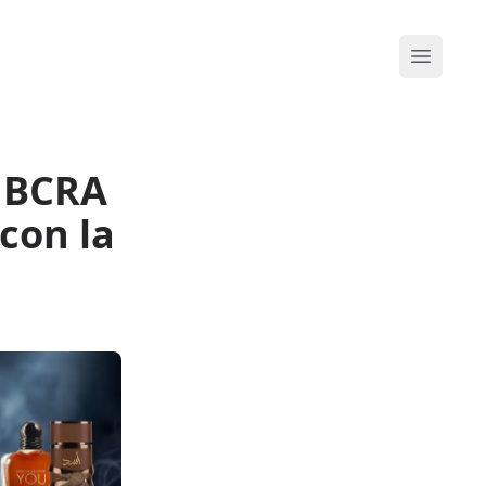
Abrir me
l BCRA
con la