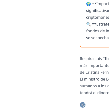
🌍 **Impact
significativ
criptomone
🔍 **Estrate
fondos de i
se sospecha 
Respira Luis “T
más importante p
de Cristina Fer
El ministro de 
sumados a los o
tendrá el dine
millones del ve
Incluso le sobra