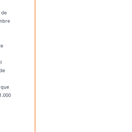
 de
embre
de
l
 de
 que
1.000