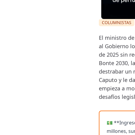
COLUMNISTAS
El ministro d
al Gobierno l
de 2025 sin re
Bonte 2030, l
destrabar un 
Caputo y le d
empieza a most
desafíos legis
💵 **Ingreso
millones, su