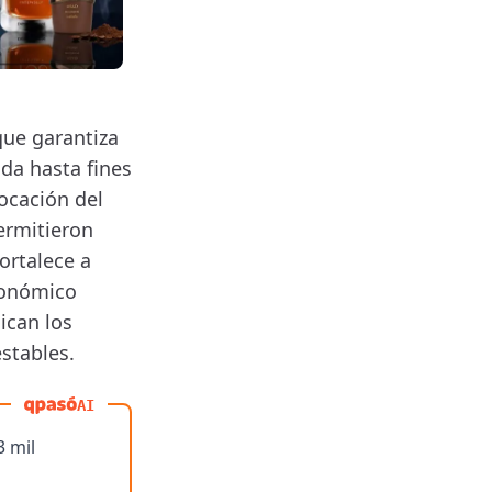
que garantiza
da hasta fines
locación del
ermitieron
ortalece a
económico
ican los
estables.
AI
3 mil