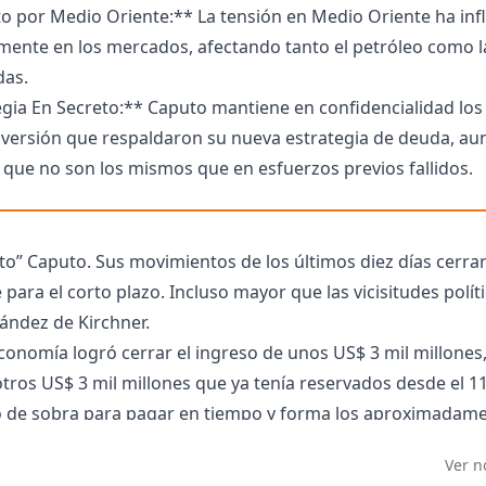
o por Medio Oriente:** La tensión en Medio Oriente ha inf
amente en los mercados, afectando tanto el petróleo como l
das.
gia En Secreto:** Caputo mantiene en confidencialidad los
nversión que respaldaron su nueva estrategia de deuda, a
que no son los mismos que en esfuerzos previos fallidos.
oto” Caputo. Sus movimientos de los últimos diez días cerrar
ara el corto plazo. Incluso mayor que las vicisitudes polític
nández de Kirchner.
Economía logró cerrar el ingreso de unos US$ 3 mil millones,
tros US$ 3 mil millones que ya tenía reservados desde el 11 
ro de sobra para pagar en tiempo y forma los aproximadam
ncimiento del cupón de los globales y bonares del próximo 9 
Ver n
rán unos US$ 1.500 millones para los cierres del resto del 