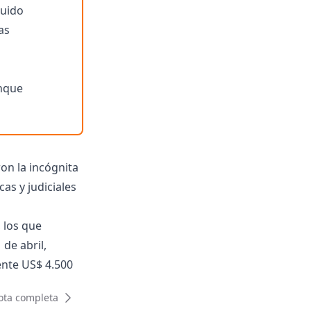
luido
as
unque
on la incógnita
as y judiciales
 los que
de abril,
ente US$ 4.500
de julio.
ota completa
año, con lo que