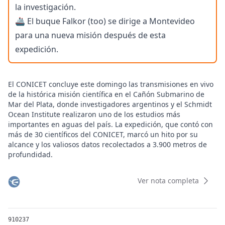
la investigación.
🚢 El buque Falkor (too) se dirige a Montevideo
para una nueva misión después de esta
expedición.
El CONICET concluye este domingo las transmisiones en vivo
de la histórica misión científica en el Cañón Submarino de
Mar del Plata, donde investigadores argentinos y el Schmidt
Ocean Institute realizaron uno de los estudios más
importantes en aguas del país. La expedición, que contó con
más de 30 científicos del CONICET, marcó un hito por su
alcance y los valiosos datos recolectados a 3.900 metros de
profundidad.
El streaming del Conicet llegó al diario The New York Times
Durante la última jornada, transmitida en vivo desde la 1 de
Ver nota completa
la madrugada hasta las 16 horas de este domingo a través
del canal de YouTube del Schmidt Ocean Institute, más de
80.000 espectadores siguieron las operaciones del robot
submarino ROV SuBastian. El proyecto "Talud Continental IV"
910237
permitió documentar especies nunca antes vistas en la