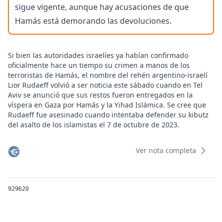
sigue vigente, aunque hay acusaciones de que
Hamás está demorando las devoluciones.
Si bien las autoridades israelíes ya habían confirmado
oficialmente hace un tiempo su crimen a manos de los
terroristas de Hamás, el nombre del rehén argentino-israelí
Lior Rudaeff volvió a ser noticia este sábado cuando en Tel
Aviv se anunció que sus restos fueron entregados en la
víspera en Gaza por Hamás y la Yihad Islámica. Se cree que
Rudaeff fue asesinado cuando intentaba defender su kibutz
del asalto de los islamistas el 7 de octubre de 2023.
"Tras el proceso de identificación realizado por el instituto
nacional de medicina legal (...), el ejército israelí informó a la
Ver nota completa
familia de Lior Rudaeff que ha sido repatriado para ser
enterrado", indicó un breve comunicado del ejército israelí.
Rudaeff tenía 61 años, había nacido en Argentina pero a los 7
años su familia se mudó a Israel. Trabajaba como chófer de
929620
ambulancia de manera voluntaria y fue asesinado el día del
ataque de Hamás que desencadenó luego la feroz respuesta
israelí y la guerra en Gaza.