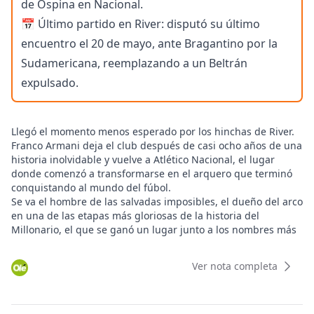
de Ospina en Nacional.
📅 Último partido en River: disputó su último
encuentro el 20 de mayo, ante Bragantino por la
Sudamericana, reemplazando a un Beltrán
expulsado.
Llegó el momento menos esperado por los hinchas de River.
Franco Armani deja el club después de casi ocho años de una
historia inolvidable y vuelve a Atlético Nacional, el lugar
donde comenzó a transformarse en el arquero que terminó
conquistando al mundo del fúbol.
Se va el hombre de las salvadas imposibles, el dueño del arco
en una de las etapas más gloriosas de la historia del
Millonario, el que se ganó un lugar junto a los nombres más
importantes que defendieron esa camiseta: Amadeo Carrizo y
Ubaldo Fillol.
Ver nota completa
A pocos días de cumplir 40 años, el Pulpo tomó la decisión
este miércoles de cerrar su ciclo en Núñez para regresar al
equipo cafetero -como había prometido-, donde también es
ídolo y donde volverá para continuar una carrera que ya es