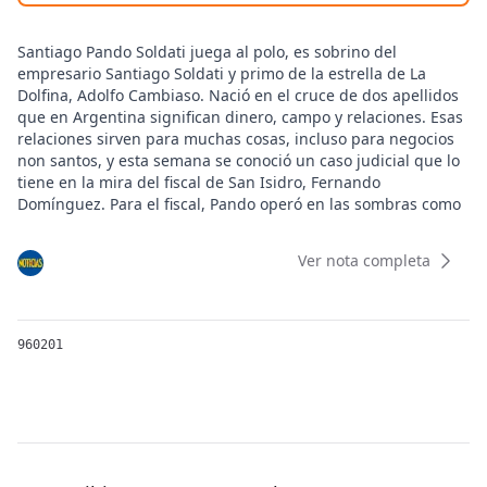
Santiago Pando Soldati juega al polo, es sobrino del
empresario Santiago Soldati y primo de la estrella de La
Dolfina, Adolfo Cambiaso. Nació en el cruce de dos apellidos
que en Argentina significan dinero, campo y relaciones. Esas
relaciones sirven para muchas cosas, incluso para negocios
non santos, y esta semana se conoció un caso judicial que lo
tiene en la mira del fiscal de San Isidro, Fernando
Domínguez. Para el fiscal, Pando operó en las sombras como
intermediario entre una empresa y funcionarios de Arsat
para ganar una licitación.
Ver nota completa
El caso cobró notoriedad porque, tras una serie de
allanamientos, la Justicia encontró en la casa del ex
presidente de Arsat, Facundo Leal, más de 2 millones de
dólares, cocaína, otras drogas típicas de fiestas electrónicas y
960201
equipos de espionaje.
Todo arrancó el 4 de enero de 2024, cuando empleados de
Arsat descubrieron que en quince contenedores
almacenados en un depósito de San Fernando faltaban
piezas de cobre y componentes internos de equipos de fibra
óptica usados para llevar internet de alta velocidad a todo el
país. El depósito lo operaba la empresa ALS. Las cámaras de