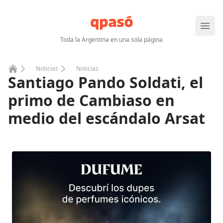
Abrir
Toda la Argentina en una sola página
Noticias
Noticias
Santiago Pando Soldati, el
Home
primo de Cambiaso en
medio del escándalo Arsat