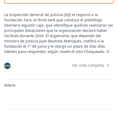
La Inspección General de Justicia (IGJ) le requirió a la
Fundación Faro, el think tank que conduce el politólogo
libertario Agustín Laje, que identifique quiénes realizaron las
principales donaciones que la organización declaró haber
recibido durante 2024. El organismo, que depende del
ministro de Justicia Juan Bautista Mahiques, notificó a la
fundación el 1° de junio y le otorgó un plazo de diez días
hábiles para responder, según reveló el sitio Chequeado. Si
no lo hace en tiempo y forma, se expone a sanciones que van
desde el apercibimiento público hasta una multa de hasta 8
Ver nota completa
millones de pesos por cada infracción, monto fijado por el
Decreto N° 609/2024 y actualizable semestralmente, según
reveló Chequeado.
La exigencia se enmarca en el artículo 419 de la Resolución
959676
General IGJ N° 15/2024, que obliga a las asociaciones civiles y
fundaciones a presentar una declaración jurada sobre la
licitud y el origen de los fondos cuando las donaciones
recibidas superen los 40 salarios mínimos vitales y móviles
en un período de 30 días corridos. En diciembre de 2024, ese
umbral equivalía a $ 11 millones (unos US$ 10.630). El