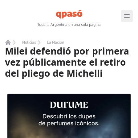
Abrir
Toda la Argentina en una sola página
Noticias
La Nación
Milei defendió por primera
Home
vez públicamente el retiro
del pliego de Michelli