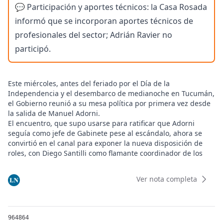
💬 Participación y aportes técnicos: la Casa Rosada
informó que se incorporan aportes técnicos de
profesionales del sector; Adrián Ravier no
participó.
Este miércoles, antes del feriado por el Día de la
Independencia y el desembarco de medianoche en Tucumán,
el Gobierno reunió a su mesa política por primera vez desde
la salida de Manuel Adorni.
El encuentro, que supo usarse para ratificar que Adorni
seguía como jefe de Gabinete pese al escándalo, ahora se
convirtió en el canal para exponer la nueva disposición de
roles, con Diego Santilli como flamante coordinador de los
ministros.
Según informaron de manera oficial una vez terminado el
Ver nota completa
cara a cara, la mesa política pasará a tener una periodicidad
semanal “con el objetivo de realizar un seguimiento
permanente de las principales iniciativas del Gobierno y de la
agenda parlamentaria”.
964864
Junto a Santilli arribó su vicejefe Ignacio Devitt, que ya