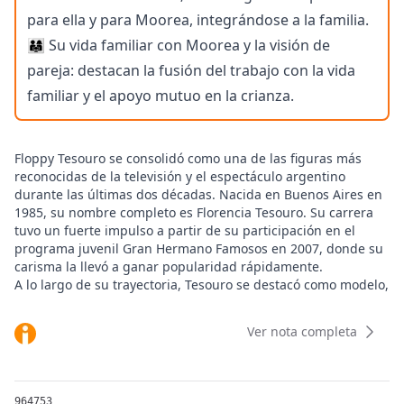
para ella y para Moorea, integrándose a la familia.
👨‍👩‍👧 Su vida familiar con Moorea y la visión de
pareja: destacan la fusión del trabajo con la vida
familiar y el apoyo mutuo en la crianza.
Floppy Tesouro se consolidó como una de las figuras más
reconocidas de la televisión y el espectáculo argentino
durante las últimas dos décadas. Nacida en Buenos Aires en
1985, su nombre completo es Florencia Tesouro. Su carrera
tuvo un fuerte impulso a partir de su participación en el
programa juvenil Gran Hermano Famosos en 2007, donde su
carisma la llevó a ganar popularidad rápidamente.
A lo largo de su trayectoria, Tesouro se destacó como modelo,
actriz, cantante y conductora. Su presencia en ciclos como
Showmatch, Bailando por un sueño y diversas obras de
Ver nota completa
teatro de revista marcó etapas clave de su desarrollo
profesional. Su versatilidad la llevó a incursionar tanto en el
modelaje como en la música, con la grabación de sencillos
pop y colaboraciones en proyectos televisivos y teatrales de
964753