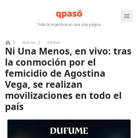
Abrir
Toda la Argentina en una sola página
Noticias
Infobae
Ni Una Menos, en vivo: tras
Home
la conmoción por el
femicidio de Agostina
Vega, se realizan
movilizaciones en todo el
país