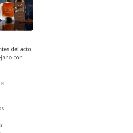
tes del acto
ejano con
del
as
as