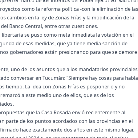
ujo en el marco de los intentos del Poder Ejecutivo Nacional
royectos como la reforma política -con la eliminación de la
los cambios en la ley de Zonas Frías y la modificación de la
del Banco Central, entre otras cuestiones.
a libertaria se puso como meta inmediata la votación en el
gunda de esas medidas, que ya tiene media sanción de
unos gobernadores están presionando para que se demore 
ente, uno de los asuntos que a los mandatarios provinciales
tado conversar en Tucumán: ”Siempre hay cosas para habla
s tiempo, La idea con Zonas Frías es posponerlo y no
, remarcó a este medio uno de ellos, que es de los
iados.
propuestas que la Casa Rosada envió recientemente al
 parte de los puntos acordados con las provincias en el
 firmado hace exactamente dos años en este mismo lugar.