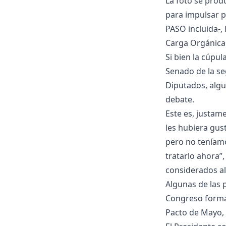
La foto se prod
para impulsar p
PASO incluida-, 
Carga Orgánica 
Si bien la cúpul
Senado de la se
Diputados, alg
debate.
Este es, justam
les hubiera gus
pero no teníamo
tratarlo ahora”
considerados al
Algunas de las 
Congreso forman
Pacto de Mayo,