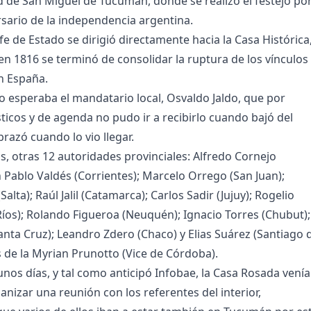
ad de San Miguel de Tucumán, donde se realizó el festejo po
sario de la independencia argentina.
 jefe de Estado se dirigió directamente hacia la Casa Histórica
 en 1816 se terminó de consolidar la ruptura de los vínculos
on España.
 lo esperaba el mandatario local, Osvaldo Jaldo, que por
ticos y de agenda no pudo ir a recibirlo cuando bajó del
brazó cuando lo vio llegar.
, otras 12 autoridades provinciales: Alfredo Cornejo
 Pablo Valdés (Corrientes); Marcelo Orrego (San Juan);
alta); Raúl Jalil (Catamarca); Carlos Sadir (Jujuy); Rogelio
 Ríos); Rolando Figueroa (Neuquén); Ignacio Torres (Chubut);
anta Cruz); Leandro Zdero (Chaco) y Elias Suárez (Santiago 
 de la Myrian Prunotto (Vice de Córdoba).
nos días, y tal como anticipó Infobae, la Casa Rosada venía
anizar una reunión con los referentes del interior,