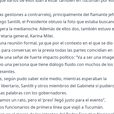
e varios de ellos iban a estar también en Tucumán por es
s gestiones a contrarreloj, principalmente del flamante jef
ego Santilli, el Presidente obtuvo la foto que estaba busca
yera la medianoche. Además de ellos dos, también estuvo 
retaria general, Karina Milei.
na reunión formal, ya que por el contexto en el que se dio
para conversar, en la previa todas las partes coincidían en
de una señal de fuerte impacto político: ”Va a ser una imag
vo una persona que tiene diálogo fluido con muchos de los
esentes.
s, según pudo saber este medio, mientras esperaban la
r libertario, Santilli y otros miembros del Gabinete sí pudier
as palabras con los gobernadores.
mos un rato, pero el ‘presi’ llegó justo para el evento”,
los funcionarios de primera línea que viajó a Tucumán.