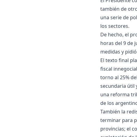
El Presidente c
también de otr
una serie de po
los sectores.
De hecho, el pr
horas del 9 de 
medidas y pidió
El texto final p
fiscal innegocia
torno al 25% de
secundaria útil
una reforma trib
de los argentin
También la redi
terminar para p
provincias; el 