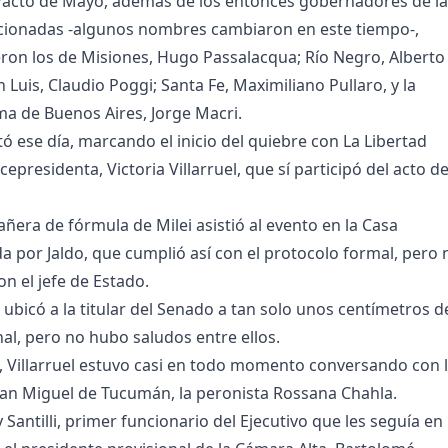
 Pacto de Mayo, además de los entonces gobernadores de l
cionadas -algunos nombres cambiaron en este tiempo-,
ron los de Misiones, Hugo Passalacqua; Río Negro, Alberto
 Luis, Claudio Poggi; Santa Fe, Maximiliano Pullaro, y la
a de Buenos Aires, Jorge Macri.
ó ese día, marcando el inicio del quiebre con La Libertad
icepresidenta, Victoria Villarruel, que sí participó del acto d
ñera de fórmula de Milei asistió al evento en la Casa
da por Jaldo, que cumplió así con el protocolo formal, pero 
n el jefe de Estado.
ubicó a la titular del Senado a tan solo unos centímetros d
al, pero no hubo saludos entre ellos.
o, Villarruel estuvo casi en todo momento conversando con 
an Miguel de Tucumán, la peronista Rossana Chahla.
y Santilli, primer funcionario del Ejecutivo que les seguía en 