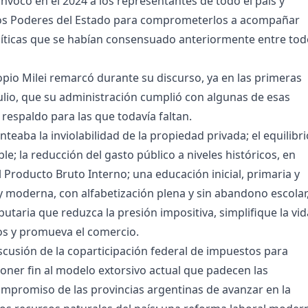
onvocó en el 2024 a los representantes de todo el país y
os Poderes del Estado para comprometerlos a acompañar
líticas que se habían consensuado anteriormente entre to
opio Milei remarcó durante su discurso, ya en las primeras
julio, que su administración cumplió con algunas de esas
 respaldo para las que todavía faltan.
lanteaba la inviolabilidad de la propiedad privada; el equilibri
ble; la reducción del gasto público a niveles históricos, en
l Producto Bruto Interno; una educación inicial, primaria y
 y moderna, con alfabetización plena y sin abandono escolar,
utaria que reduzca la presión impositiva, simplifique la vid
os y promueva el comercio.
scusión de la coparticipación federal de impuestos para
oner fin al modelo extorsivo actual que padecen las
compromiso de las provincias argentinas de avanzar en la