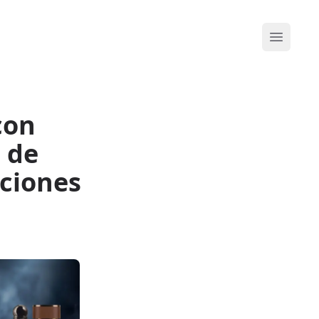
Abrir me
con
 de
aciones