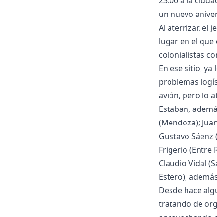
23:00 a la ciud
un nuevo aniver
Al aterrizar, el
lugar en el que
colonialistas c
En ese sitio, ya
problemas logís
avión, pero lo a
Estaban, además
(Mendoza); Juan
Gustavo Sáenz (S
Frigerio (Entre
Claudio Vidal (S
Estero), además
Desde hace algu
tratando de org