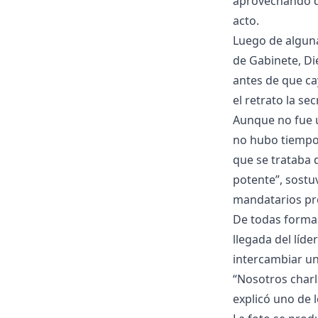
aprovechando qu
acto.
Luego de alguna
de Gabinete, Di
antes de que ca
el retrato la sec
Aunque no fue u
no hubo tiempo 
que se trataba 
potente”, sostu
mandatarios pr
De todas forma
llegada del líde
intercambiar un
“Nosotros charla
explicó uno de 