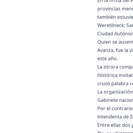
En la firma del
provincias men
también estuvie
Weretilneck; San
Ciudad Autónom
Quien se ausent
Avanza, fue la v
este año.
La otrora compa
Histórica invita
cruzó palabra co
La organización 
Gabinete nacion
Por el contrari
intendenta de S
Entre ellas dos 