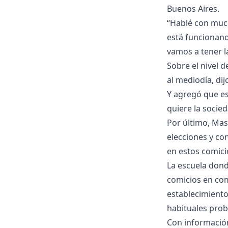
Buenos Aires.
“Hablé con much
está funcionand
vamos a tener l
Sobre el nivel d
al mediodía, di
Y agregó que es
quiere la socied
Por último, Mas
elecciones y co
en estos comici
La escuela dond
comicios en com
establecimiento
habituales prob
Con información