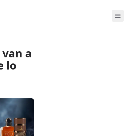
Abrir me
 van a
 lo