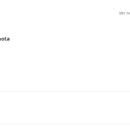
Ver n
nota