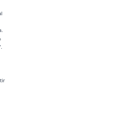
al
a.
%
.
tir