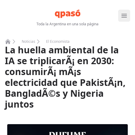
Abrir
Toda la Argentina en una sola página
Noticias
El Economista
La huella ambiental de la
Home
IA se triplicarÃ¡ en 2030:
consumirÃ¡ mÃ¡s
electricidad que PakistÃ¡n,
BangladÃ©s y Nigeria
juntos