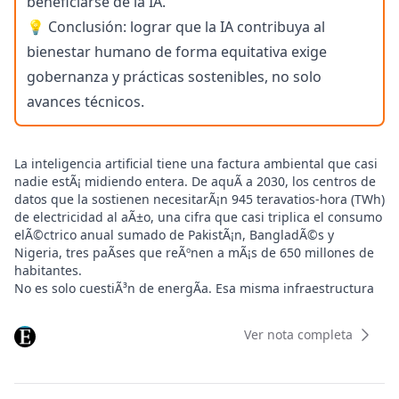
beneficiarse de la IA.
💡 Conclusión: lograr que la IA contribuya al
bienestar humano de forma equitativa exige
gobernanza y prácticas sostenibles, no solo
avances técnicos.
La inteligencia artificial tiene una factura ambiental que casi
nadie estÃ¡ midiendo entera. De aquÃ­ a 2030, los centros de
datos que la sostienen necesitarÃ¡n 945 teravatios-hora (TWh)
de electricidad al aÃ±o, una cifra que casi triplica el consumo
elÃ©ctrico anual sumado de PakistÃ¡n, BangladÃ©s y
Nigeria, tres paÃ­ses que reÃºnen a mÃ¡s de 650 millones de
habitantes.
No es solo cuestiÃ³n de energÃ­a. Esa misma infraestructura
demandarÃ¡ un volumen de agua comparable a las
necesidades bÃ¡sicas de los 1.300 millones de personas que
Ver nota completa
viven en el Ãfrica subsahariana, y ocuparÃ¡ mÃ¡s de 14.500
kilÃ³metros cuadrados de suelo, el doble de la superficie del
Ã¡rea metropolitana de Yakarta.
Las cifras proceden del informe "Coste ambiental del uso